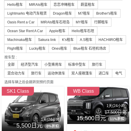
Hello租车
MIRAIs租车
恋恋冲绳租车
蔚蓝租车
Lightmarks 电动汽车租赁
Dragon租车
M7租车
Brother's租车
Oasis Rent a Car
MIRAIs租车石垣岛
MY租车
行脚租车
Ocean Star Rent A Car
Apple租车
Hello租车石垣
Machinaka租车
Sakura link
K's租车
A.S租车
HACHIIRO租车
Flight租车
Lucky租车
Ones租车
Blue租车 石垣机场店
按车型 :
全部
经济型汽车
小型乘用车
标准中型车
旅行车
混合动力车
旅行车
运动休旅车
双人座敞篷车
进口车
电气
选择车辆之后会跳转到预约页面
SK1 Class
WB Class
1天(24小時)
17,500日元
15,500日元
11%折扣
1天(24小時)
5,500日元
0%折扣