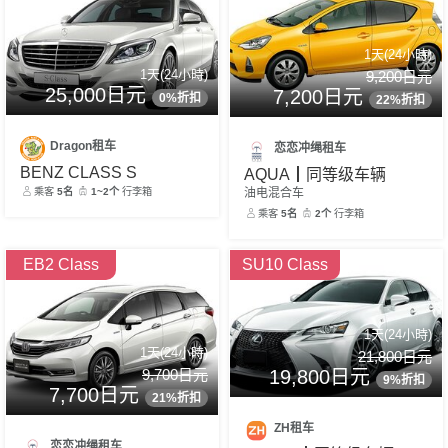
1天(24小時)
1天(24小時)
9,200日元
25,000日元
7,200日元
0%折扣
22%折扣
Dragon租车
恋恋冲绳租车
BENZ CLASS S
AQUA┃同等级车辆
乘客
5名
1~2个
行李箱
油电混合车
乘客
5名
2个
行李箱
EB2 Class
SU10 Class
1天(24小時)
1天(24小時)
21,800日元
19,800日元
9,700日元
9%折扣
7,700日元
21%折扣
ZH租车
恋恋冲绳租车