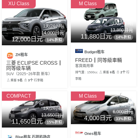
XU Class
M Class
1天(24小時)
1天(24小時)
13,880日元
14,000日元
11,880日元
14%折扣
12,000日元
14%折扣
Budget租车
ZH租车
FREED┃同等級車輛
三菱 ECLIPSE CROSS┃
客貨兩用車
同等级车辆
排气量 : 1500cc
乘客
6名
2个
行
SUV（2025~26年款 新车）
李箱
乘客
5名
3个
行李箱
COMPACT
M Class
Class
1天(24小時)
1天(24小時)
6,000日元
13,650日元
4,000日元
33%折扣
11,650日元
15%折扣
Ones租车
Blue租车 石垣机场店