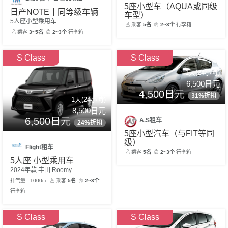
5座小型车（AQUA或同级
日产NOTE┃同等级车辆
车型）
5人座小型乘用车
乘客
5名
2~3个
行李箱
乘客
3~5名
2~3个
行李箱
S Class
S Class
1天(24小時)
6,500日元
4,500日元
31%折扣
1天(24小時)
8,500日元
6,500日元
A.S租车
24%折扣
5座小型汽车（与FIT等同
级）
Flight租车
乘客
5名
2~3个
行李箱
5人座 小型乘用车
2024年款 丰田 Roomy
排气量 : 1000cc
乘客
5名
2~3个
行李箱
S Class
S Class