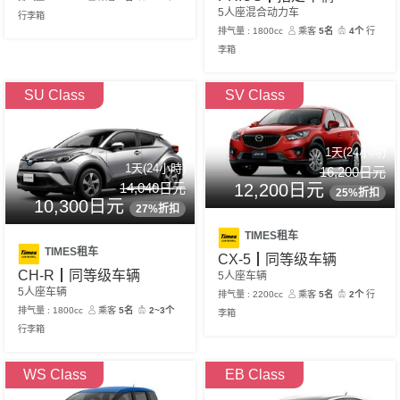
5人座混合动力车
行李箱
排气量 : 1800cc
乘客
5名
4个
行
李箱
SU Class
SV Class
1天(24小時)
1天(24小時)
16,200日元
14,040日元
12,200日元
25%折扣
10,300日元
27%折扣
TIMES租车
TIMES租车
CX-5┃同等级车辆
CH-R┃同等级车辆
5人座车辆
5人座车辆
排气量 : 2200cc
乘客
5名
2个
行
排气量 : 1800cc
乘客
5名
2~3个
李箱
行李箱
WS Class
EB Class