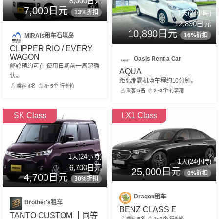
8,000日元
7,000日元
13%折扣
1天(24小時)
12,890日元
10,890日元
16%折扣
MIRAIs租车石垣岛
CLIPPER RIO / EVERY
WAGON
Oasis Rent a Car
邮轮预约可在 使用日期前一周起确
AQUA
认。
距离那霸机场车程约10分钟。
乘客
4名
4~5个
行李箱
乘客
5名
2~3个
行李箱
SK Class
LX1 Class
1天(24小時)
1天(24小時)
6,700日元
25,000日元
0%折扣
4,700日元
30%折扣
Dragon租车
Brother's租车
BENZ CLASS E
TANTO CUSTOM ┃同等
乘客
5名
1~2个
行李箱