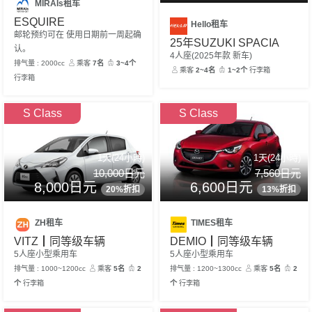
MIRAIs租车
ESQUIRE
Hello租车
邮轮预约可在 使用日期前一周起确
25年SUZUKI SPACIA
认。
4人座(2025年款 新车)
排气量 : 2000cc
乘客
7名
3~4个
乘客
2~4名
1~2个
行李箱
行李箱
S Class
S Class
1天(24小時)
1天(24小時)
10,000日元
7,560日元
8,000日元
6,600日元
20%折扣
13%折扣
ZH租车
TIMES租车
VITZ┃同等级车辆
DEMIO┃同等级车辆
5人座小型乘用车
5人座小型乘用车
排气量 : 1000~1200cc
乘客
5名
2
排气量 : 1200~1300cc
乘客
5名
2
个
行李箱
个
行李箱