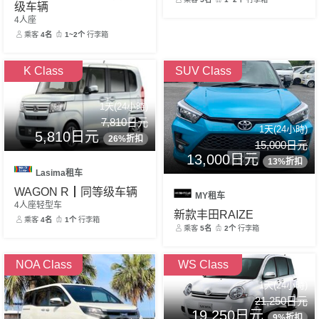
级车辆
4人座
乘客
4名
1~2个
行李箱
K Class
SUV Class
1天(24小時)
7,810日元
1天(24小時)
5,810日元
26%折扣
15,000日元
13,000日元
13%折扣
Lasima租车
WAGON R┃同等级车辆
MY租车
4人座轻型车
新款丰田RAIZE
乘客
4名
1个
行李箱
乘客
5名
2个
行李箱
NOA Class
WS Class
1天(24小時)
21,250日元
19,250日元
9%折扣