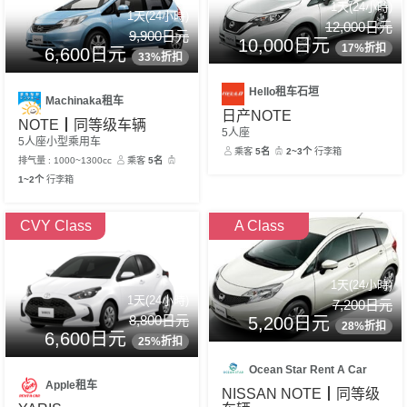
1天(24小時)
1天(24小時)
12,000日元
9,900日元
10,000日元
17%折扣
6,600日元
33%折扣
Hello租车石垣
Machinaka租车
日产NOTE
NOTE┃同等级车辆
5人座
5人座小型乘用车
乘客
5名
2~3个
行李箱
排气量 : 1000~1300cc
乘客
5名
1~2个
行李箱
CVY Class
A Class
1天(24小時)
1天(24小時)
7,200日元
8,800日元
5,200日元
28%折扣
6,600日元
25%折扣
Ocean Star Rent A Car
Apple租车
NISSAN NOTE┃同等级