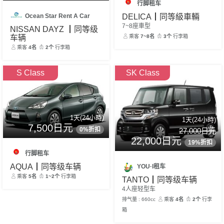
行脚租车
Ocean Star Rent A Car
DELICA┃同等級車輛
7~8座車型
NISSAN DAYZ ┃同等级
车辆
乘客
7~8名
3个
行李箱
乘客
4名
2个
行李箱
S Class
SK Class
1天(24小時)
1天(24小時)
7,500日元
0%折扣
27,000日元
22,000日元
19%折扣
行脚租车
AQUA┃同等级车辆
YOU·I租车
乘客
5名
1~2个
行李箱
TANTO┃同等级车辆
4人座轻型车
排气量 : 660cc
乘客
4名
2个
行李
箱