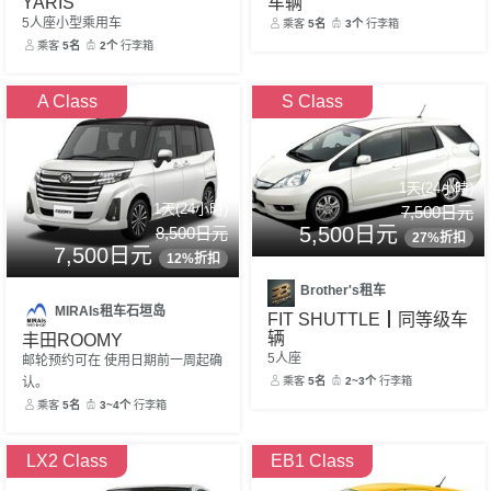
车辆
YARIS
5人座小型乘用车
乘客
5名
3个
行李箱
乘客
5名
2个
行李箱
A Class
S Class
1天(24小時)
1天(24小時)
7,500日元
5,500日元
8,500日元
27%折扣
7,500日元
12%折扣
Brother's租车
MIRAIs租车石垣岛
FIT SHUTTLE┃同等级车
辆
丰田ROOMY
5人座
邮轮预约可在 使用日期前一周起确
乘客
5名
2~3个
行李箱
认。
乘客
5名
3~4个
行李箱
LX2 Class
EB1 Class