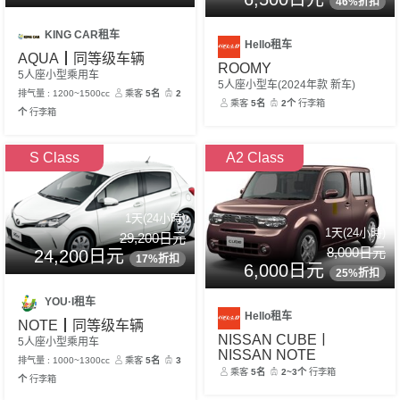
46%折扣
KING CAR租车
Hello租车
AQUA┃同等级车辆
ROOMY
5人座小型乘用车
5人座小型车(2024年款 新车)
排气量 : 1200~1500cc
乘客
5名
2
乘客
5名
2个
行李箱
个
行李箱
S Class
A2 Class
1天(24小時)
1天(24小時)
29,200日元
8,000日元
24,200日元
17%折扣
6,000日元
25%折扣
YOU·I租车
Hello租车
NOTE┃同等级车辆
NISSAN CUBEㅣ
5人座小型乘用车
NISSAN NOTE
排气量 : 1000~1300cc
乘客
5名
3
乘客
5名
2~3个
行李箱
个
行李箱