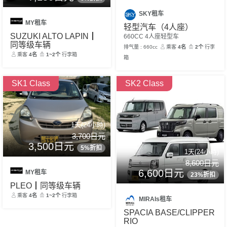
SKY租车
MY租车
轻型汽车（4人座）
SUZUKI ALTO LAPIN┃
660CC 4人座轻型车
同等级车辆
排气量 : 660cc
乘客
4名
2个
行李
乘客
4名
1~2个
行李箱
箱
SK1 Class
SK2 Class
1天(24小時)
3,700日元
3,500日元
5%折扣
1天(24小時)
8,600日元
6,600日元
MY租车
23%折扣
PLEO┃同等级车辆
乘客
4名
1~2个
行李箱
MIRAIs租车
SPACIA BASE/CLIPPER
RIO