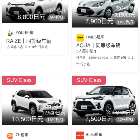
1天(24小時)
1天(24小時)
9,180日元
8,800日元
0%折扣
7,900日元
14%折扣
YOU·I租车
TIMES租车
RAIZE┃同等级车辆
AQUA┃同等级车辆
乘客
5名
2~3个
行李箱
5人座小型车
排气量 : 1500~1600cc
乘客
5名
2
个
行李箱
SUV Class
SUV Class
1天(24小時)
1天(24小時)
13,000日元
12,500日元
7,500日元
10,500日元
42%折扣
16%折扣
Hello租车
ZH租车