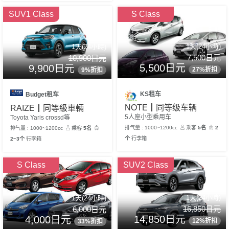
SUV1 Class
S Class
1天(24小時)
1天(24小時)
7,500日元
10,900日元
5,500日元
9,900日元
27%折扣
9%折扣
KS租车
Budget租车
NOTE┃同等级车辆
RAIZE┃同等級車輛
5人座小型乘用车
Toyota Yaris crossd等
排气量 : 1000~1200cc
乘客
5名
2
排气量 : 1000~1200cc
乘客
5名
个
行李箱
2~3个
行李箱
S Class
SUV2 Class
1天(24小時)
1天(24小時)
16,850日元
6,000日元
14,850日元
4,000日元
12%折扣
33%折扣