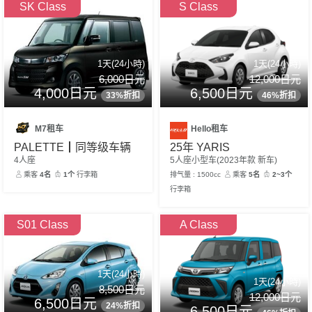
SK Class
S Class
1天(24小時)
1天(24小時)
6,000日元
12,000日元
4,000日元
6,500日元
33%折扣
46%折扣
M7租车
Hello租车
PALETTE┃同等级车辆
25年 YARIS
4人座
5人座小型车(2023年款 新车)
乘客
4名
1个
行李箱
排气量 : 1500cc
乘客
5名
2~3个
行李箱
S01 Class
A Class
1天(24小時)
1天(24小時)
8,500日元
12,000日元
6,500日元
24%折扣
6,500日元