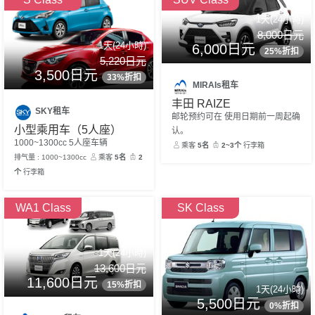
1天(24小時)
8,000日元
1天(24小時)
6,000日元
25%折扣
5,220日元
3,500日元
33%折扣
MIRAIs租车
丰田 RAIZE
SKY租车
邮轮预约可在 使用日期前一周起确
小型乘用车（5人座）
认。
1000~1300cc 5人座车辆
乘客
5名
2~3个
行李箱
排气量 : 1000~1300cc
乘客
5名
2
个
行李箱
WA1 Class
SK Class
1天(24小時)
13,600日元
11,600日元
15%折扣
1天(24小時)
5,500日元
0%折扣