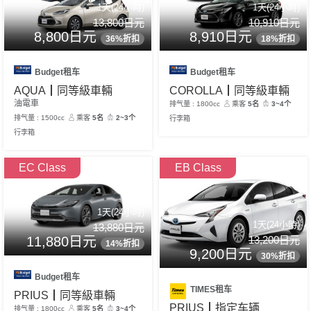
1天(24小時)
1天(24小時)
13,800日元
10,910日元
8,800日元
8,910日元
36%折扣
18%折扣
Budget租车
Budget租车
AQUA┃同等級車輛
COROLLA┃同等級車輛
油電車
排气量 : 1800cc
乘客
5名
3~4个
排气量 : 1500cc
乘客
5名
2~3个
行李箱
行李箱
EC Class
EB Class
1天(24小時)
1天(24小時)
13,880日元
13,200日元
11,880日元
14%折扣
9,200日元
30%折扣
Budget租车
TIMES租车
PRIUS┃同等級車輛
PRIUS┃指定车辆
排气量 : 1800cc
乘客
5名
3~4个