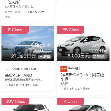
（5人座）
5人座油电混合动力车
排气量 : 1500cc
乘客
5名
2个
行
李箱
E Class
EB Class
1天(24小時)
1天(24小時)
10,000日元
29,390日元
8,000日元
27,390日元
20%折扣
7%折扣
Hello租车
Oasis Rent a Car
24年新车AQUA┃同等级
高级ALPHARD
车辆
距离那霸机场车程约10分钟。
5人座
乘客
7名
3~4个
行李箱
乘客
5名
2个
行李箱
SUV Class
A Class