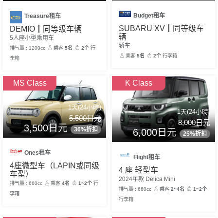
Budget租车
Treasure租车
SUBARU XV┃同等级车
DEMIO┃同等级车辆
辆
5人座小型乘用车
轿车
排气量 : 1200cc
乘客
5名
2个
行
乘客
5名
2个
行李箱
李箱
MS Class
K Class
1天(24小時)
1天(24小時)
5,500日元
8,000日元
3,500日元
36%折扣
6,000日元
25%折扣
Ones租车
Flight租车
4座微型车（LAPIN或同级
4 座 轻型车
车型）
2024年款 Delica Mini
排气量 : 660cc
乘客
4名
1~2个
行
排气量 : 660cc
乘客
2~4名
1~2个
李箱
行李箱