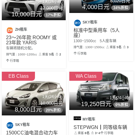
6,020日元
1天(24小時)
4,000日元
12,000日元
34%折扣
10,000日元
17%折扣
SKY租车
ZH租车
标准中型乘用车（5人
座）
23～26年款 ROOMY 或
1300~1500cc 5人座车辆
23年款 YARIS
排气量 : 1300~1500cc
乘客
5名
3
车辆将随机分配。
个
行李箱
排气量 : 1000~1200cc
乘客
5名
2
个
行李箱
EB Class
WA Class
1天(24小時)
1天(24小時)
10,000日元
19,250日元
0%折扣
8,000日元
20%折扣
MY租车
SKY租车
STEPWGN┃同等级车辆
1500CC油电混合动力车
乘客
8名
3~4个
行李箱