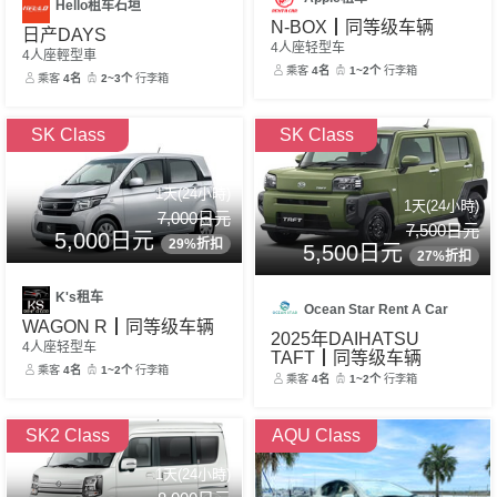
Hello租车石垣
N-BOX┃同等级车辆
日产DAYS
4人座轻型车
4人座輕型車
乘客
4名
1~2个
行李箱
乘客
4名
2~3个
行李箱
SK Class
SK Class
1天(24小時)
1天(24小時)
7,000日元
7,500日元
5,000日元
29%折扣
5,500日元
27%折扣
K's租车
Ocean Star Rent A Car
WAGON R┃同等级车辆
2025年DAIHATSU
4人座轻型车
TAFT┃同等级车辆
乘客
4名
1~2个
行李箱
乘客
4名
1~2个
行李箱
SK2 Class
AQU Class
1天(24小時)