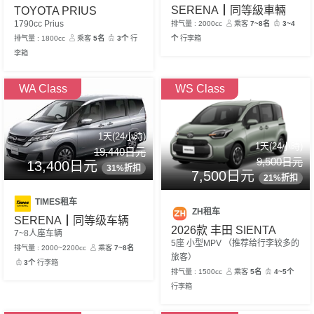
SERENA┃同等級車輛
TOYOTA PRIUS
1790cc Prius
排气量 : 2000cc
乘客
7~8名
3~4
个
行李箱
排气量 : 1800cc
乘客
5名
3个
行
李箱
WA Class
WS Class
1天(24小時)
1天(24小時)
19,440日元
9,500日元
13,400日元
31%折扣
7,500日元
21%折扣
TIMES租车
ZH租车
SERENA┃同等级车辆
2026款 丰田 SIENTA
7~8人座车辆
5座 小型MPV （推荐给行李较多的
排气量 : 2000~2200cc
乘客
7~8名
旅客）
3个
行李箱
排气量 : 1500cc
乘客
5名
4~5个
行李箱