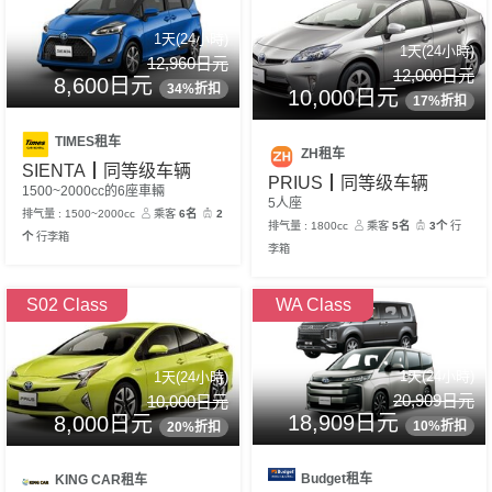
1天(24小時)
1天(24小時)
12,960日元
12,000日元
8,600日元
34%折扣
10,000日元
17%折扣
TIMES租车
ZH租车
SIENTA┃同等级车辆
PRIUS┃同等级车辆
1500~2000cc的6座車輛
5人座
排气量 : 1500~2000cc
乘客
6名
2
排气量 : 1800cc
乘客
5名
3个
行
个
行李箱
李箱
S02 Class
WA Class
1天(24小時)
1天(24小時)
20,909日元
10,000日元
18,909日元
8,000日元
10%折扣
20%折扣
Budget租车
KING CAR租车