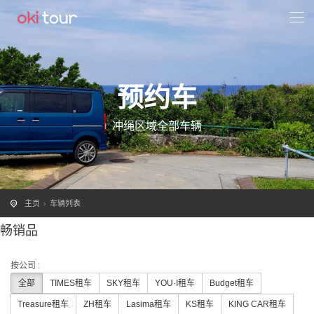
预约车
冲绳区域全部车辆
主页
车辆列表
畅销品
按公司 :
全部
TIMES租车
SKY租车
YOU·I租车
Budget租车
Treasure租车
ZH租车
Lasima租车
KS租车
KING CAR租车