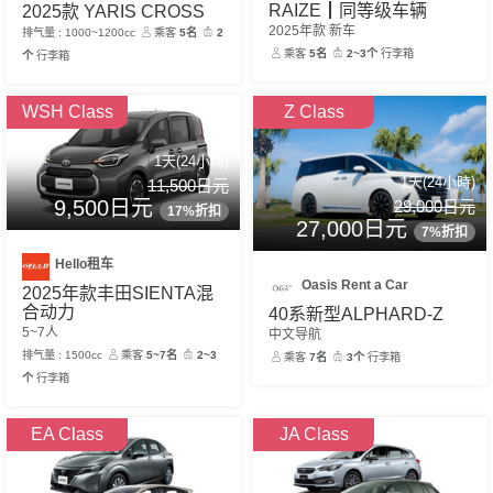
RAIZE┃同等级车辆
2025款 YARIS CROSS
2025年款 新车
排气量 : 1000~1200cc
乘客
5名
2
乘客
5名
2~3个
行李箱
个
行李箱
WSH Class
Z Class
1天(24小時)
1天(24小時)
11,500日元
9,500日元
29,000日元
17%折扣
27,000日元
7%折扣
Hello租车
Oasis Rent a Car
2025年款丰田SIENTA混
合动力
40系新型ALPHARD-Z
5~7人
中文导航
排气量 : 1500cc
乘客
5~7名
2~3
乘客
7名
3个
行李箱
个
行李箱
EA Class
JA Class