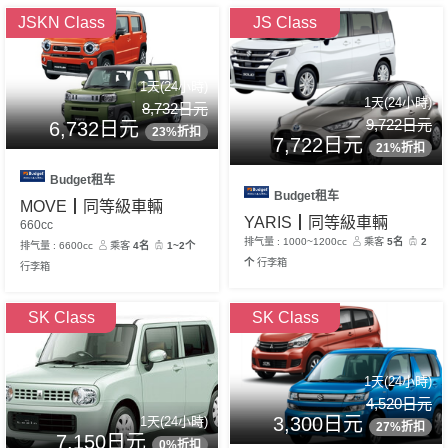
JSKN Class
JS Class
1天(24小時)
1天(24小時)
8,732日元
9,722日元
6,732日元
23%折扣
7,722日元
21%折扣
Budget租车
Budget租车
MOVE┃同等級車輛
YARIS┃同等級車輛
660cc
排气量 : 1000~1200cc
乘客
5名
2
排气量 : 6600cc
乘客
4名
1~2个
个
行李箱
行李箱
SK Class
SK Class
1天(24小時)
4,520日元
3,300日元
1天(24小時)
27%折扣
7,150日元
0%折扣