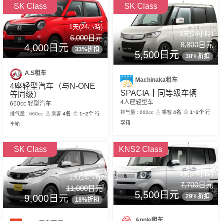
SK Class
SK Class
1天(24小時)
1天(24小時)
6,000日元
8,800日元
4,000日元
33%折扣
5,500日元
38%折扣
A.S租车
Machinaka租车
4座轻型汽车（与N-ONE
SPACIA┃同等级车辆
等同级）
4人座轻型车
660cc 轻型汽车
排气量 : 660cc
乘客
4名
1~2个
行
排气量 : 660cc
乘客
4名
1~2个
行
李箱
李箱
SK Class
KNS2 Class
1天(24小時)
1天(24小時)
7,700日元
11,000日元
5,500日元
29%折扣
9,000日元
18%折扣
Apple租车