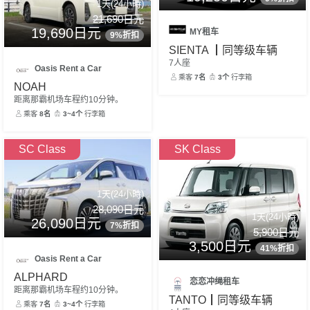
1天(24小時)
21,690日元
19,690日元
MY租车
9%折扣
SIENTA ┃同等级车辆
7人座
Oasis Rent a Car
乘客
7名
3个
行李箱
NOAH
距离那霸机场车程约10分钟。
乘客
8名
3~4个
行李箱
SC Class
SK Class
1天(24小時)
28,090日元
1天(24小時)
26,090日元
7%折扣
5,900日元
3,500日元
41%折扣
Oasis Rent a Car
ALPHARD
恋恋冲绳租车
距离那霸机场车程约10分钟。
TANTO┃同等级车辆
乘客
7名
3~4个
行李箱