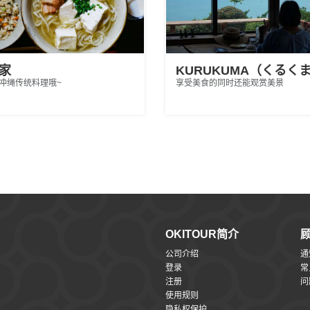
家
KURUKUMA（くるく
冲绳传统料理哦~
享受美食的同时还能观赏美景
OKITOUR简介
公司介绍
通
登录
常
注册
问
使用规则
隐私权保护