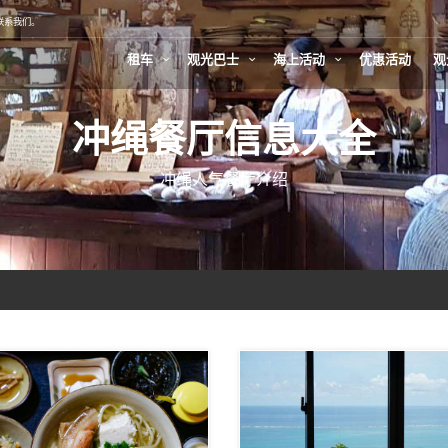
联系我们。
租车
观光巴士
海上活动
优惠活动
观
冲绳餐厅信息大全
冲绳人气餐厅介绍