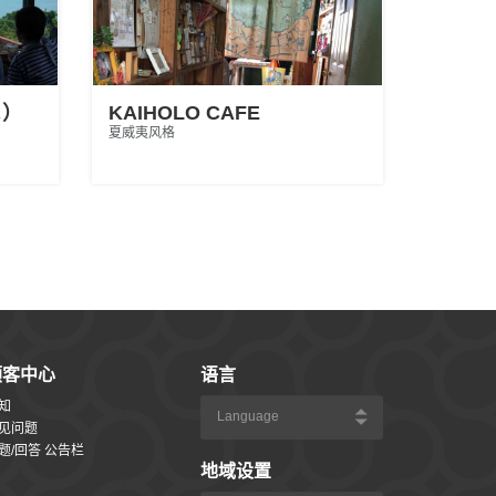
ま）
KAIHOLO CAFE
夏威夷风格
顾客中心
语言
知
见问题
题/回答 公告栏
地域设置