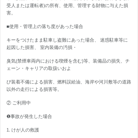
受人または運転者)の所有、使用、管理する財物に与えた損
害。
■使用・管理上の落ち度があった場合
キーをつけたまま駐車し盗難にあった場合、 迷惑駐車等に
起因した損害、 室内装備の汚損・
臭気(禁煙車両内における喫煙を含む)等、装備品の損失、チ
ェーン・キャリアの取扱いおよ
び装着不備による損害、燃料誤給油、海岸や河川敷等の道路
以外の走行による損害等。
② ご利用中
❶事故が発生した場合
1. けが人の救護