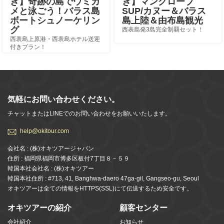
き】奇跡の島でウミガ
き】マングローブ
メと泳ごう！バラス島
SUP/カヌー＆バラス
ボートシュノーケリン
島上陸＆由布島観光
グ
西表島発3島完全制覇セット！
西表島上原港・西表島ホテル送迎
付きプラン！
気軽にお問い合わせください。
チャットまたはLINEでのお問い合わせをお願いいたします。
help@okitour.com
会社名 : (株)オキツアージャパン
住所 : 福岡県福岡市博多区板付7丁目８－５９
韓国本社会社名 : (株)オキツアー
韓国本社住所 : #713, 41, Banghwa-daero 47ga-gil, Gangseo-gu, Seoul
オキツアーは全ての情報をHTTPS(SSL)にて伝送するため安全です。
オキツアーの紹介
顧客センター
会社紹介
お知らせ