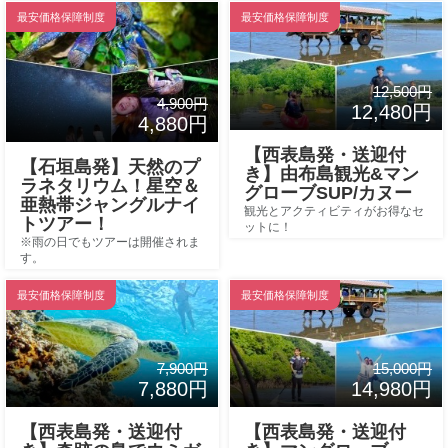
最安価格保障制度
最安価格保障制度
12,500円
4,900円
12,480円
4,880円
【西表島発・送迎付
【石垣島発】天然のプ
き】由布島観光&マン
ラネタリウム！星空＆
グローブSUP/カヌー
亜熱帯ジャングルナイ
観光とアクティビティがお得なセ
トツアー！
ットに！
※雨の日でもツアーは開催されま
す。
最安価格保障制度
最安価格保障制度
7,900円
15,000円
7,880円
14,980円
【西表島発・送迎付
【西表島発・送迎付