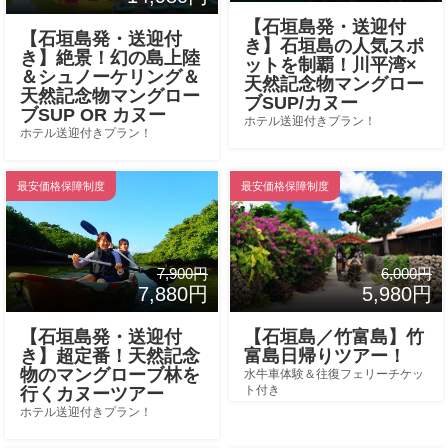
【石垣島発・送迎付
【石垣島発・送迎付
き】石垣島の人気スポ
き】絶景！幻の島上陸
ットを制覇！川平湾×
＆シュノーケリング＆
天然記念物マングロー
天然記念物マングロー
ブSUP/カヌー
ブSUP OR カヌー
ホテル送迎付きプラン！
ホテル送迎付きプラン！
最安価格保障制度
最安価格保障制度
7,900円
6,000円
7,880円
5,980円
【石垣島発・送迎付
【石垣島／竹富島】竹
き】超定番！天然記念
富島日帰りツアー！
物のマングローブ林を
水牛車体験＆往復フェリーチケッ
ト付き
行くカヌーツアー
ホテル送迎付きプラン！