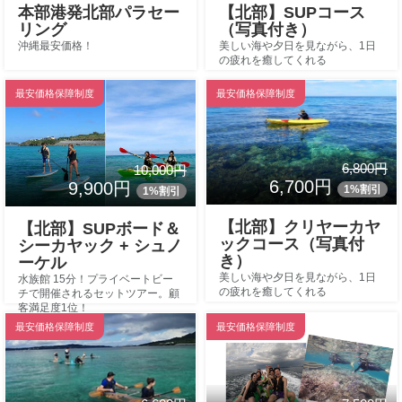
本部港発北部パラセー
【北部】SUPコース
リング
（写真付き）
沖縄最安価格！
美しい海や夕日を見ながら、1日
の疲れを癒してくれる
最安価格保障制度
最安価格保障制度
6,800円
10,000円
6,700円
9,900円
1%割引
1%割引
【北部】クリヤーカヤ
【北部】SUPボード＆
ックコース（写真付
シーカヤック + シュノ
き）
ーケル
美しい海や夕日を見ながら、1日
水族館 15分！プライベートビー
の疲れを癒してくれる
チで開催されるセットツアー。顧
客満足度1位！
最安価格保障制度
最安価格保障制度