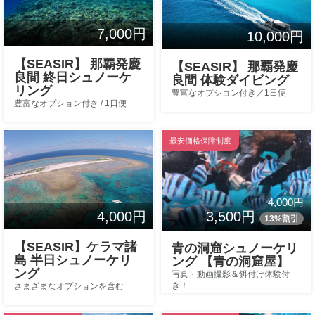
7,000円
10,000円
【SEASIR】 那覇発慶
【SEASIR】 那覇発慶
良間 終日シュノーケ
良間 体験ダイビング
リング
豊富なオプション付き／1日便
豊富なオプション付き / 1日便
最安価格保障制度
4,000円
3,500円
4,000円
13%割引
【SEASIR】ケラマ諸
青の洞窟シュノーケリ
島 半日シュノーケリ
ング 【青の洞窟屋】
ング
写真・動画撮影＆餌付け体験付
き！
さまざまなオプションを含む