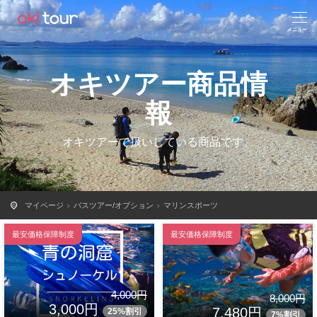
オキツアー商品情
報
オキツアーで扱いしている商品です。
マイページ
バスツアー/オプション
マリンスポーツ
最安価格保障制度
最安価格保障制度
4,000円
8,000円
3,000円
7,480円
25%割引
7%割引