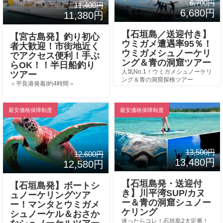
6,700円
11,400円
6,680円
11,380円
【石垣島／送迎付き】
【宮古島発】釣り初心
ウミガメ遭遇率95％！
者大歓迎！市街地近く
ウミガメシュノーケリ
でアクセス便利！手ぶ
ング＆青の洞窟ツアー
らOK！！半日船釣り
人気No.1！ウミガメシュノーケリ
ツアー
ング＆青の洞窟探検ツアー
＜平良港発着/約4時間＞
最安価格保障制度
最安価格保障制度
13,500円
12,600円
13,480円
12,580円
【石垣島発・送迎付
【石垣島発】ボートシ
き】川平湾SUP/カヌ
ュノーケリングツア
ー＆青の洞窟シュノー
ー！マンタとウミガメ
ケリング
シュノーケル＆おさか
迷ったらコレ！石垣島2大定番！