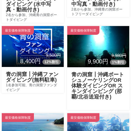
ダイビング (水中写
中写真・動画付き)
真・動画付き)
2名から参加、沖縄青の洞窟ボー
トフリーダイビング
2名から参加、沖縄青の洞窟ボー
トダイビング
最安価格保障制度
最安価格保障制度
9,500円
9,980円
8,400円
9,900円
12%割引
1%割引
青の洞窟┃沖縄ファン
青の洞窟┃沖縄ボート
ダイビング(無料駐車)
シュノーケリングOR
体験ダイビングOR ス
1名参加可能、青の洞窟ファンダ
イビング
キンダインビング (那
覇/北谷送迎付き)
最安価格保障制度
最安価格保障制度