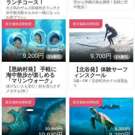
ランチコース！
空から沖縄の海を満喫！気軽に空
中散歩！
大人気のサムズ鉄板焼きランチと
水中観光船オルカが一緒になった
お得プラン♪
最安価格保障制度
最安価格保障制度
9,300円
9,800円
9,200円
9,700円
1%割引
1%割引
【恩納村発】 手軽に
【北谷発】体験サーフ
海中散歩が楽しめる
ィンスクール
「マリンウォーク」
3歳～OK！北谷町内ホテル送迎あ
り
泳げない人も安心！顔を濡らさず
メガネもOK！
最安価格保障制度
最安価格保障制度
10,950円
8,300円
10,930円
8,280円