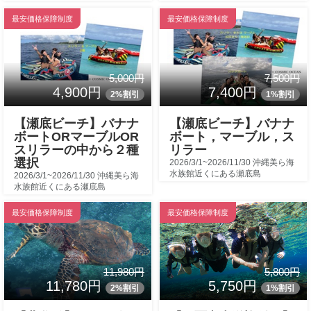
最安価格保障制度
最安価格保障制度
5,000円
7,500円
4,900円
7,400円
2%割引
1%割引
【瀬底ビーチ】バナナ
【瀬底ビーチ】バナナ
ボートORマーブルOR
ボート，マーブル，ス
スリラーの中から２種
リラー
選択
2026/3/1~2026/11/30 沖縄美ら海
水族館近くにある瀬底島
2026/3/1~2026/11/30 沖縄美ら海
水族館近くにある瀬底島
最安価格保障制度
最安価格保障制度
11,980円
5,800円
11,780円
5,750円
2%割引
1%割引