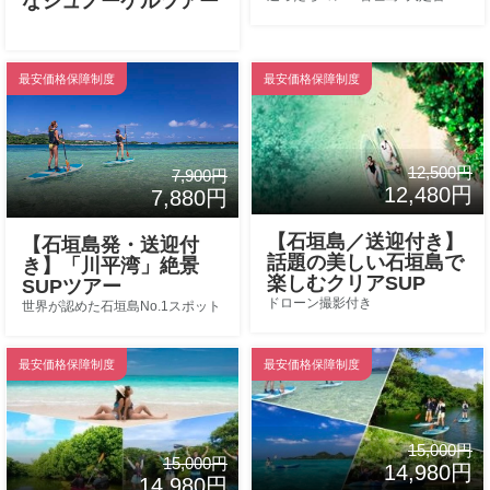
なシュノーケルツアー
最安価格保障制度
最安価格保障制度
12,500円
7,900円
12,480円
7,880円
【石垣島／送迎付き】
【石垣島発・送迎付
話題の美しい石垣島で
き】「川平湾」絶景
楽しむクリアSUP
SUPツアー
ドローン撮影付き
世界が認めた石垣島No.1スポット
最安価格保障制度
最安価格保障制度
15,000円
15,000円
14,980円
14,980円