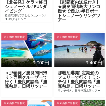
【北谷発】ケラマ終日
【那覇市内送迎付き】
シュノーケル / FUNダ
★慶良間諸島大サンゴ
イビング
礁★で遊ぶ♪半日ボー
トシュノーケリングツ
慶良間諸島で楽しむシュノーケル
/ FUNダイビング
アー
最安価格保障制度
最安価格保障制度
9,000円
9,400円
＜那覇発／慶良間日帰
那覇泊港発] 定期船の
り＞専用クルーザーで
フェリーで行く！ラン
行く！慶良間諸島『渡
チ付！慶良間諸島『渡
嘉敷島』日帰りツアー
嘉敷島』日帰りツアー
ランチ付き、日帰り海水浴ツアー
最安価格保障制度
最安価格保障制度