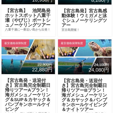
【宮古島】 池間島発
【宮古島発】宮古島感
ホットスポット八重干
動体験！ウミガメと泳
瀬（やびじ）ボートシ
ぐシュノーケリングツ
ュノーケリングツアー
アー
八重干瀬に一番近い島から出発！
宮古島開催！
最安価格保障制度
最安価格保障制度
22,900円
24,100円
22,880円
24,080円
【宮古島発・送迎付
【宮古島発・送迎付
き】宮古島完全制覇日
き】宮古島完全制覇日
帰りツアーAプラン！
帰りツアーBプラン！
海ガメシュノーケリン
海ガメシュノーケリン
グ＆SUP＆カヤック＆
グ＆カヤック＆パンプ
パンプキンホールケイ
キンホールケイビング
ビング
＆ナイトツアー