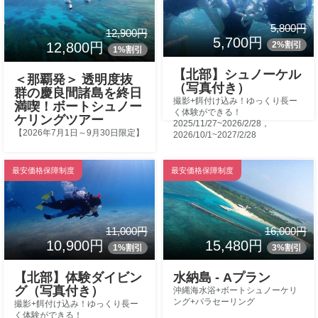
5,800円
12,900円
5,700円
2%割引
12,800円
1%割引
【北部】シュノーケル
＜那覇発＞ 透明度抜
（写真付き）
群の慶良間諸島を終日
撮影+餌付け込み！ゆっくり長ー
満喫！ボートシュノー
く体験ができる！
ケリングツアー
2025/11/27~2026/2/28，
【2026年7月1日～9月30日限定】
2026/10/1~2027/2/28
最安価格保障制度
最安価格保障制度
11,000円
16,000円
10,900円
15,480円
1%割引
3%割引
【北部】体験ダイビン
水納島 - Aプラン
グ（写真付き）
沖縄海水浴+ボートシュノーケリ
ング+パラセーリング
撮影+餌付け込み！ゆっくり長ー
く体験ができる！