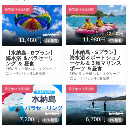
最安価格保障制度
最安価格保障制度
12,500円
12,000円
11,980円
11,480円
4%割引
4%割引
【水納島 - Sプラン】
【水納島 - Bプラン】
海水浴＆ボートシュノ
海水浴 ＆パラセーリ
ーケル＆３種マリンス
ング ＆ 昼食
ポーツ ＆昼食
3種のランチ選べる！１グループ
にビーチパラソル1個提供！
3種のランチ選べる！１グループ
にビーチパラソル1個提供！
最安価格保障制度
最安価格保障制度
8,000円
6,800円
7,200円
6,700円
10%割引
1%割引