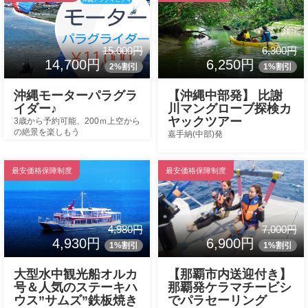
15,000円
6,300円
14,700円
6,250円
2%割引
1%割引
沖縄モーターパラグラ
【沖縄中部発】 比謝
イダー♪
川マングローブ探検カ
ヤックツアー
3歳から予約可能、200ｍ上空から
の絶景を楽しもう
嘉手納(中部)発
最安価格保障制度
最安価格保障制度
4,980円
7,000円
4,930円
6,900円
1%割引
1%割引
大型水中観光船オルカ
【那覇市内送迎付き】
号＆人気のステーキハ
那覇発ケラマチービシ
ウス”サムズ”鉄板焼き
でパラセーリング