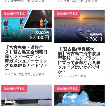
レンタカー無しで楽しむ宮古島！
レンタカー無しで楽しむ宮古島！
最安価格保障制度
最安価格保障制度
22,500円
6,800円
22,480円
6,780円
【宮古島発・送迎付
【 宮古島/伊良部大
き】宮古島完全制覇日
橋】宮古島で海中展望
帰りツアーCプラン！
型客船「モンブラン」
海ガメシュノーケリン
に乗って豪華なお食事
グ＆SUP＆ナイトツア
クルーズはいかがです
ー
か ♪
レンタカー無しで楽しむ宮古島！
ランチ／ディナー開催
最安価格保障制度
最安価格保障制度