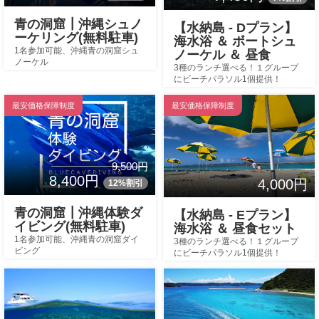
青の洞窟┃沖縄シュノ
【水納島 - Dプラン】
ーケリング(無料駐車)
海水浴 ＆ ボートシュ
1名参加可能、沖縄青の洞窟シュ
ノーケル ＆ 昼食
ノーケル
3種のランチ選べる！１グループ
にビーチパラソル1個提供！
最安価格保障制度
最安価格保障制度
9,500円
8,400円
4,000円
12%割引
青の洞窟┃沖縄体験ダ
【水納島 - Eプラン】
イビング(無料駐車)
海水浴 ＆ 昼食セット
1名参加可能、沖縄青の洞窟ダイ
3種のランチ選べる！１グループ
ビング
にビーチパラソル1個提供！