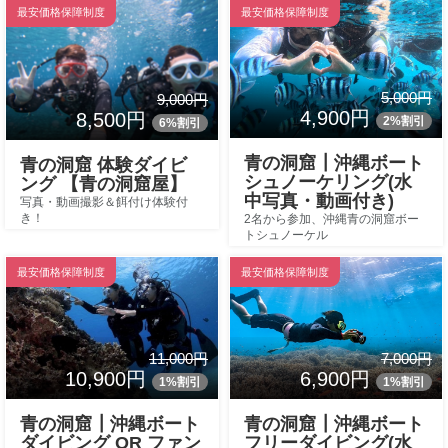
最安価格保障制度
最安価格保障制度
5,000円
9,000円
4,900円
8,500円
2%割引
6%割引
青の洞窟┃沖縄ボート
青の洞窟 体験ダイビ
シュノーケリング(水
ング 【青の洞窟屋】
中写真・動画付き)
写真・動画撮影＆餌付け体験付
き！
2名から参加、沖縄青の洞窟ボー
トシュノーケル
最安価格保障制度
最安価格保障制度
11,000円
7,000円
10,900円
6,900円
1%割引
1%割引
青の洞窟┃沖縄ボート
青の洞窟┃沖縄ボート
ダイビング OR ファン
フリーダイビング(水