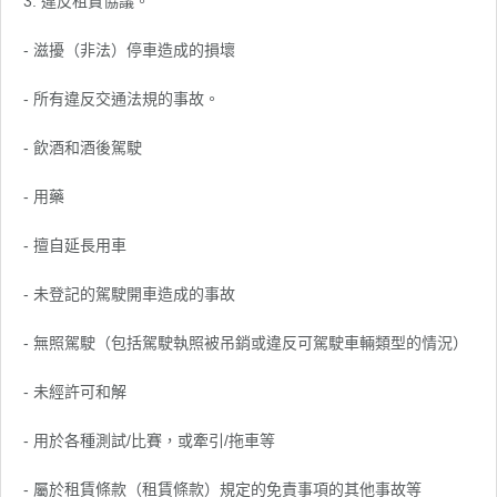
3. 違反租賃協議。
- 滋擾（非法）停車造成的損壞
- 所有違反交通法規的事故。
- 飲酒和酒後駕駛
- 用藥
- 擅自延長用車
- 未登記的駕駛開車造成的事故
- 無照駕駛（包括駕駛執照被吊銷或違反可駕駛車輛類型的情況）
- 未經許可和解
- 用於各種測試/比賽，或牽引/拖車等
- 屬於租賃條款（租賃條款）規定的免責事項的其他事故等