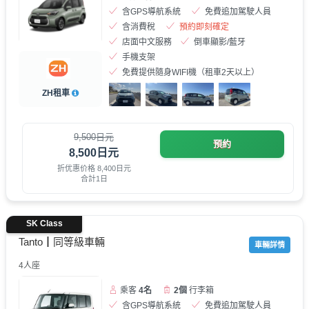
含GPS導航系統
免費追加駕駛人員
含消費稅
預約即刻確定
店面中文服務
倒車顯影/藍牙
手機支架
免費提供隨身WIFI機（租車2天以上）
ZH租車
9,500日元
預約
8,500日元
折优惠价格 8,400日元
合計1日
SK Class
Tanto┃同等級車輛
車輛詳情
4人座
乘客
4名
2個
行李箱
含GPS導航系統
免費追加駕駛人員