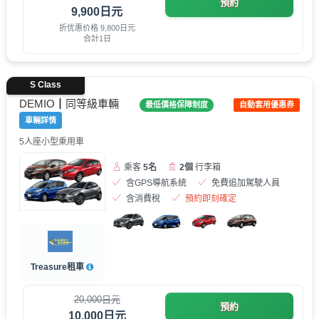
預約
9,900日元
折优惠价格 9,800日元
合計1日
S Class
DEMIO┃同等級車輛
最低價格保障制度
自動套用優惠券
車輛詳情
5人座小型乘用車
乘客
5名
2個
行李箱
含GPS導航系統
免費追加駕駛人員
含消費稅
預約即刻確定
Treasure租車
20,000日元
預約
10,000日元