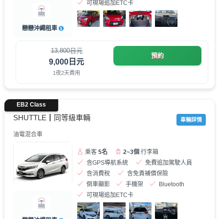
可現場追加ETC卡
戀戀沖繩租車
13,800日元
預約
9,000日元
1夜2天費用
EB2 Class
SHUTTLE┃同等級車輛
車輛詳情
油電混合車
乘客
5名
2~3個
行李箱
含GPS導航系統
免費追加駕駛人員
含消費稅
含免責補償保險
倒車顯影
手機架
Bluetooth
可現場追加ETC卡