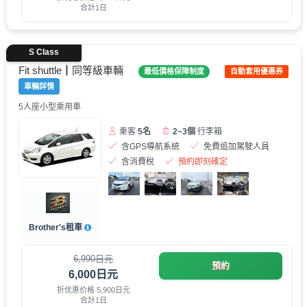
合計1日
S Class
Fit shuttle┃同等級車輛
最低價格保障制度
自動套用優惠券
車輛詳情
5人座小型乘用車
乘客
5名
2~3個
行李箱
含GPS導航系統
免費追加駕駛人員
含消費稅
預約即刻確定
Brother's租車
6,990日元
預約
6,000日元
折优惠价格 5,900日元
合計1日