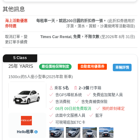
其他訊息
海上活動優惠
每租車一天，就送200日圆的折扣券一張。
(此折扣券適用於
券特選
浮潛，潛水，賞鯨，沙灘燒烤等活動項目)
取消訂單，變
Times Car Rental, 免費，不限次數
(至2026年 8月 31日)
更訂單手續費
S Class
25年 YARIS
最低價格保障制度
自動套用優惠券
車輛詳情
1500cc的5人座小型車(2025年款 新車)
乘客
5名
2~3個
行李箱
含GPS導航系統
免費追加駕駛人員
含消費稅
含免責補償保險
08月 09日前免費取消
預約即刻確定
店面中文服務人員
藍牙
可現場追加ETC卡
Hello租車