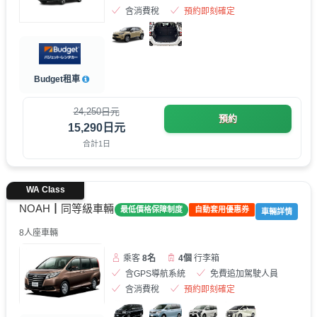
含消費稅
預約即刻確定
Budget租車
24,250日元
預約
15,290日元
合計1日
WA Class
NOAH┃同等級車輛
最低價格保障制度
自動套用優惠券
車輛詳情
8人座車輛
乘客
8名
4個
行李箱
含GPS導航系統
免費追加駕駛人員
含消費稅
預約即刻確定