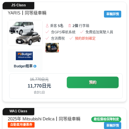
JS Class
YARIS┃同等級車輛
車輛詳情
乘客
5名
2個
行李箱
含GPS導航系統
免費追加駕駛人員
含消費稅
預約即刻確定
Budget租車
16,770日元
預約
11,770日元
合計1日
WA1 Class
2025年 Mitsubishi Delica┃同等級車輛
最低價格保障制度
自動套用優惠券
車輛詳情