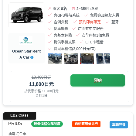
乘客
8名
2~3個
行李箱
含GPS導航系統
免費追加駕駛人員
含消費稅
預約即刻確定
藍牙
倒車顯影
店面有中文服務
含基本保險
安全座椅1個免費
提供手機支架
ETC卡租借
嬰兒車租借(3,000日元/次)
Ocean Star Rent
A Car
13,400日元
預約
11,800日元
折优惠价格 11,700日元
合計1日
EB2 Class
PRIUS
最低價格保障制度
自動套用優惠券
車輛詳情
油電混合車