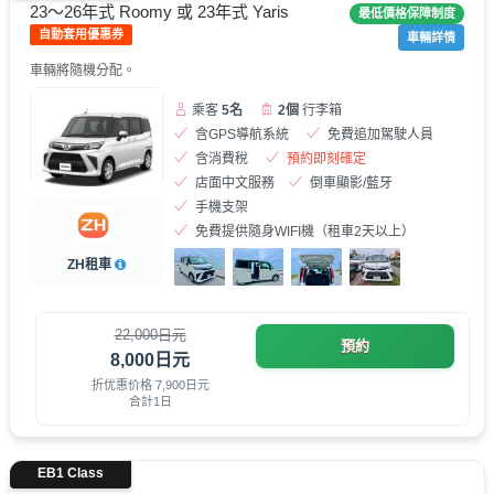
23～26年式 Roomy 或 23年式 Yaris
最低價格保障制度
自動套用優惠券
車輛詳情
車輛將隨機分配。
乘客
5名
2個
行李箱
含GPS導航系統
免費追加駕駛人員
含消費稅
預約即刻確定
店面中文服務
倒車顯影/藍牙
手機支架
免費提供隨身WIFI機（租車2天以上）
ZH租車
22,000日元
預約
8,000日元
折优惠价格 7,900日元
合計1日
EB1 Class