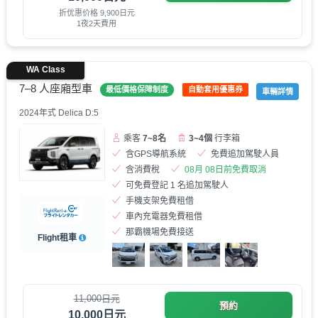
折优惠价格 9,900日元
1夜2天費用
WA Class
7–8 人座廂型車
最低價格保障制度
自動套用優惠券
車輛詳情
2024年式 Delica D:5
乘客
7~8名
3~4個
行李箱
含GPS導航系統
免費追加駕駛人員
含消費稅
08月 08日前免費取消
可免費登記 1 名追加駕駛人
手機支架免費租借
車內充電器免費租借
那霸機場免費接送
Flight租車
11,000日元
預約
10,000日元