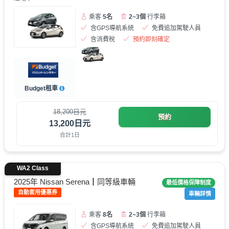
乘客
5名
2~3個
行李箱
含GPS導航系統
免費追加駕駛人員
含消費稅
預約即刻確定
Budget租車
18,200日元
預約
13,200日元
合計1日
WA2 Class
2025年 Nissan Serena┃同等級車輛
最低價格保障制度
自動套用優惠券
車輛詳情
乘客
8名
2~3個
行李箱
含GPS導航系統
免費追加駕駛人員