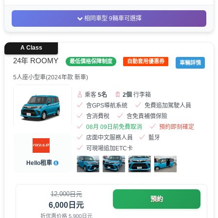
相同車型 9輛車可選擇
A Class
24年 ROOMY
最低價格保障制度
自動套用優惠券
車輛詳情
5人座小型車(2024年款 新車)
乘客
5名
2個
行李箱
含GPS導航系統
免費追加駕駛人員
含消費稅
含免責補償保險
08月 09日前免費取消
預約即刻確定
店面中文服務人員
藍牙
可現場追加ETC卡
Hello租車
12,000日元
預約
6,000日元
折优惠价格 5,900日元