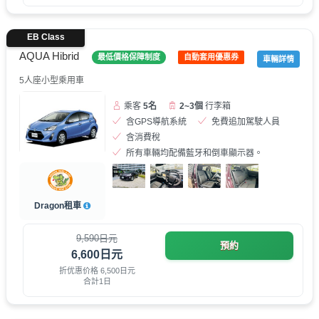
EB Class
AQUA Hibrid
最低價格保障制度
自動套用優惠券
車輛詳情
5人座小型乘用車
乘客
5名
2~3個
行李箱
含GPS導航系統
免費追加駕駛人員
含消費稅
所有車輛均配備藍牙和倒車顯示器。
Dragon租車
9,590日元
預約
6,600日元
折优惠价格 6,500日元
合計1日