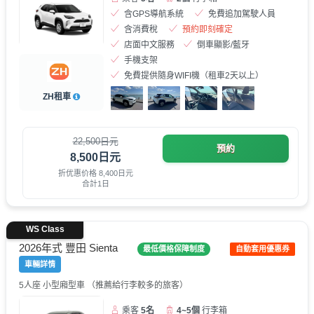
含GPS導航系統
免費追加駕駛人員
含消費稅
預約即刻確定
店面中文服務
倒車顯影/藍牙
手機支架
免費提供隨身WIFI機（租車2天以上）
ZH租車
22,500日元
預約
8,500日元
折优惠价格 8,400日元
合計1日
WS Class
2026年式 豐田 Sienta
最低價格保障制度
自動套用優惠券
車輛詳情
5人座 小型廂型車 （推薦給行李較多的旅客）
乘客
5名
4~5個
行李箱