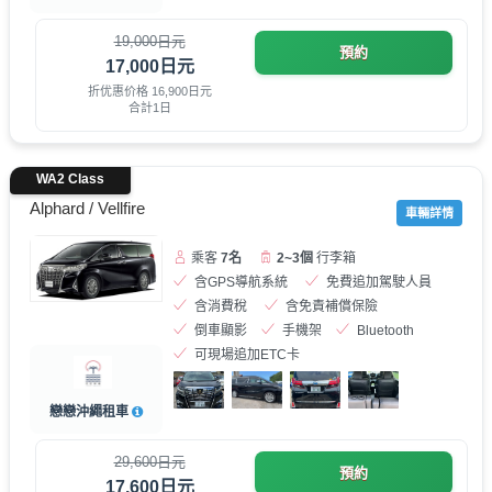
19,000日元
預約
17,000日元
折优惠价格 16,900日元
合計1日
WA2 Class
Alphard / Vellfire
車輛詳情
乘客
7名
2~3個
行李箱
含GPS導航系統
免費追加駕駛人員
含消費稅
含免責補償保險
倒車顯影
手機架
Bluetooth
可現場追加ETC卡
戀戀沖繩租車
29,600日元
預約
17,600日元