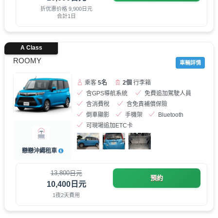
折优惠价格 9,900日元
合計1日
A Class
ROOMY
車輛詳情
乘客
5名
2個
行李箱
含GPS導航系統
免費追加駕駛人員
含消費稅
含免責補償保險
倒車顯影
手機架
Bluetooth
可現場追加ETC卡
戀戀沖繩租車
13,800日元
預約
10,400日元
1夜2天費用