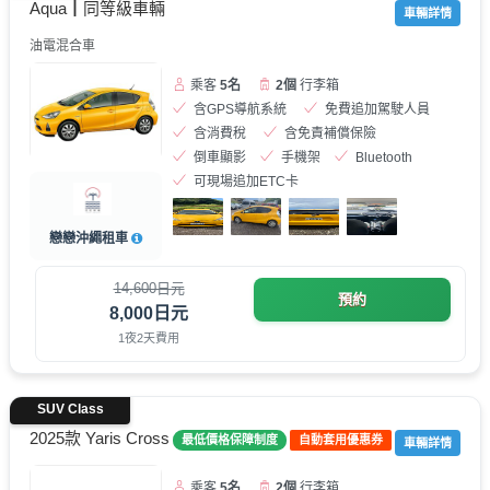
Aqua┃同等級車輛
車輛詳情
油電混合車
乘客
5名
2個
行李箱
含GPS導航系統
免費追加駕駛人員
含消費稅
含免責補償保險
倒車顯影
手機架
Bluetooth
可現場追加ETC卡
戀戀沖繩租車
14,600日元
預約
8,000日元
1夜2天費用
SUV Class
2025款 Yaris Cross
最低價格保障制度
自動套用優惠券
車輛詳情
乘客
5名
2個
行李箱