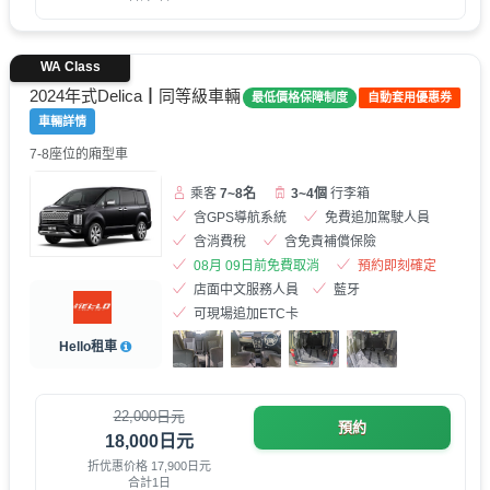
WA Class
2024年式Delica┃同等級車輛
最低價格保障制度
自動套用優惠券
車輛詳情
7-8座位的廂型車
乘客
7~8名
3~4個
行李箱
含GPS導航系統
免費追加駕駛人員
含消費稅
含免責補償保險
08月 09日前免費取消
預約即刻確定
店面中文服務人員
藍牙
可現場追加ETC卡
Hello租車
22,000日元
預約
18,000日元
折优惠价格 17,900日元
合計1日