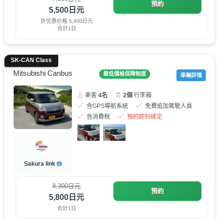
預約
5,500日元
折优惠价格 5,400日元
合計1日
SK-CAN Class
Mitsubishi Canbus
最低價格保障制度
車輛詳情
乘客
4名
2個
行李箱
含GPS導航系統
免費追加駕駛人員
含消費稅
預約即刻確定
Sakura link
8,300日元
預約
5,800日元
合計1日