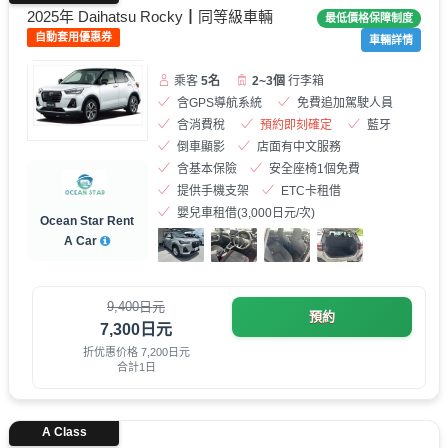
2025年 Daihatsu Rocky┃同等級車輛
最低價格保障制度
自動套用優惠券
車輛詳情
乘客
5名
2~3個
行李箱
含GPS導航系統
免費追加駕駛人員
含消費稅
預約即刻確定
藍牙
倒車顯影
店面有中文服務
含基本保險
安全座椅1個免費
提供手機支架
ETC卡租借
嬰兒車租借(3,000日元/次)
Ocean Star Rent
A Car
9,400日元
預約
7,300日元
折优惠价格 7,200日元
合計1日
A Class