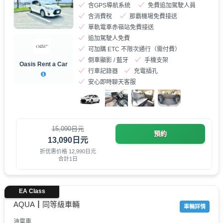
含GPS導航系統
免費追加駕駛人員
含消費稅
那霸機場免費接送
單軌電車赤嶺站免費接送
追加駕駛人免費
可加購 ETC 不限次通行（需付費）
倒車顯影 / 藍牙
手機支架
Oasis Rent a Car
行車記錄器
充電插孔
安心即時聊天客服
15,090日元
預約
13,090日元
折优惠价格 12,990日元
合計1日
EA Class
AQUA┃同等級車輛
車輛詳情
油電車