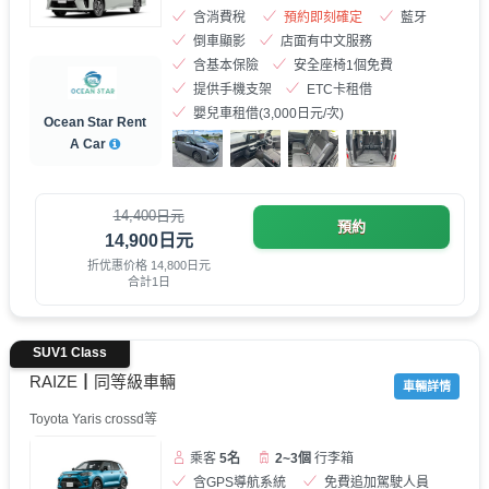
含消費稅
預約即刻確定
藍牙
倒車顯影
店面有中文服務
含基本保險
安全座椅1個免費
提供手機支架
ETC卡租借
嬰兒車租借(3,000日元/次)
Ocean Star Rent
A Car
14,400日元
預約
14,900日元
折优惠价格 14,800日元
合計1日
SUV1 Class
RAIZE┃同等級車輛
車輛詳情
Toyota Yaris crossd等
乘客
5名
2~3個
行李箱
含GPS導航系統
免費追加駕駛人員