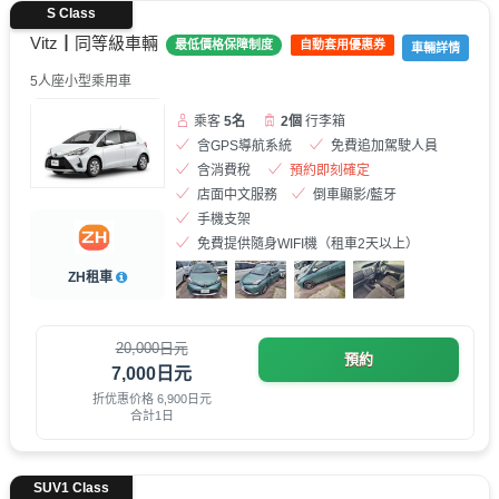
S Class
Vitz┃同等級車輛
最低價格保障制度
自動套用優惠券
車輛詳情
5人座小型乘用車
乘客
5名
2個
行李箱
含GPS導航系統
免費追加駕駛人員
含消費稅
預約即刻確定
店面中文服務
倒車顯影/藍牙
手機支架
免費提供隨身WIFI機（租車2天以上）
ZH租車
20,000日元
預約
7,000日元
折优惠价格 6,900日元
合計1日
SUV1 Class