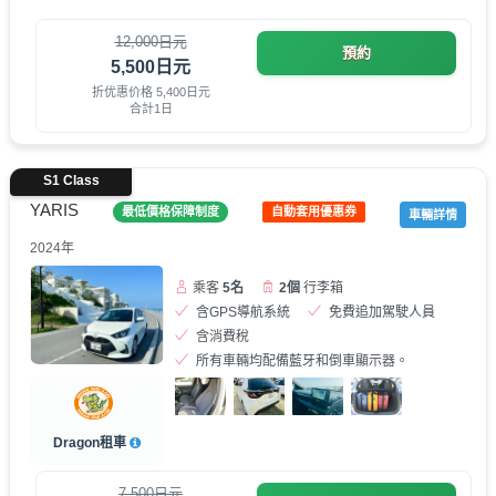
12,000日元
預約
5,500日元
折优惠价格 5,400日元
合計1日
S1 Class
YARIS
最低價格保障制度
自動套用優惠券
車輛詳情
2024年
乘客
5名
2個
行李箱
含GPS導航系統
免費追加駕駛人員
含消費稅
所有車輛均配備藍牙和倒車顯示器。
Dragon租車
7,500日元