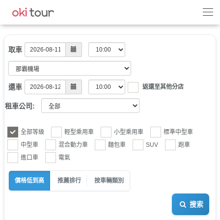
取車
還車
返還至其他分店
租車公司:
全部等級
輕型乘用車
小型乘用車
標準中型車
中型車
混合動力車
麵包車
SUV
跑車
進口車
電氣
價格低到高
推薦排行
按車輛類別
搜索