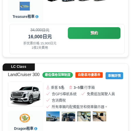
Treasure租車
34,000日元
預約
16,000日元
折优惠价格 15,900日元
1夜2天費用
LC Class
LandCruiser 300
最低價格保障制度
自動套用優惠券
車輛詳情
乘客
5名
3~5個
行李箱
含GPS導航系統
免費追加駕駛人員
含消費稅
所有車輛均配備藍牙和倒車顯示器。
Dragon租車