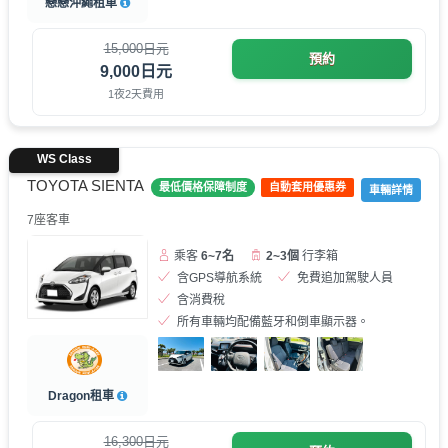
戀戀沖繩租車
15,000日元
預約
9,000日元
1夜2天費用
WS Class
TOYOTA SIENTA
最低價格保障制度
自動套用優惠券
車輛詳情
7座客車
乘客
6~7名
2~3個
行李箱
含GPS導航系統
免費追加駕駛人員
含消費稅
所有車輛均配備藍牙和倒車顯示器。
Dragon租車
16,300日元