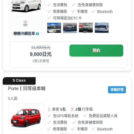
含消費稅
含免責補償保險
倒車顯影
手機架
Bluetooth
可現場追加ETC卡
戀戀沖繩租車
11,800日元
預約
9,000日元
1夜2天費用
S Class
Porte┃同等級車輛
車輛詳情
5人座
乘客
5名
2個
行李箱
含GPS導航系統
免費追加駕駛人員
含消費稅
含免責補償保險
倒車顯影
手機架
Bluetooth