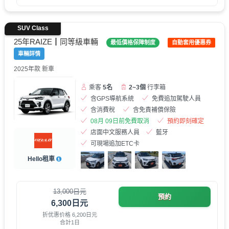
SUV Class
25年RAIZE┃同等級車輛
最低價格保障制度
自動套用優惠券
車輛詳情
2025年款 新車
乘客
5名
2~3個
行李箱
含GPS導航系統
免費追加駕駛人員
含消費稅
含免責補償保險
08月 09日前免費取消
預約即刻確定
店面中文服務人員
藍牙
可現場追加ETC卡
Hello租車
13,000日元
預約
6,300日元
折优惠价格 6,200日元
合計1日