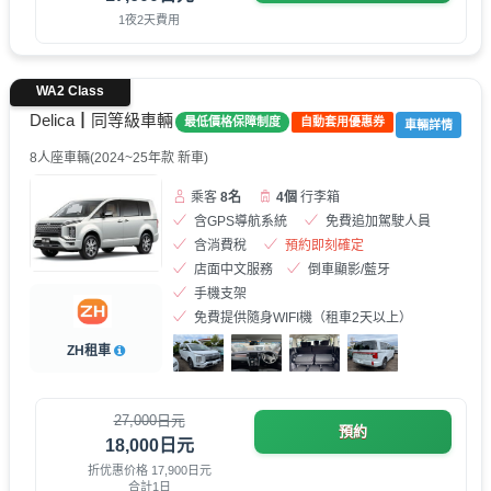
1夜2天費用
WA2 Class
Delica┃同等級車輛
最低價格保障制度
自動套用優惠券
車輛詳情
8人座車輛(2024~25年款 新車)
乘客
8名
4個
行李箱
含GPS導航系統
免費追加駕駛人員
含消費稅
預約即刻確定
店面中文服務
倒車顯影/藍牙
手機支架
免費提供隨身WIFI機（租車2天以上）
ZH租車
27,000日元
預約
18,000日元
折优惠价格 17,900日元
合計1日