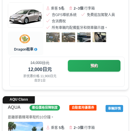
乘客
5名
2~3個
行李箱
含GPS導航系統
免費追加駕駛人員
含消費稅
所有車輛均配備藍牙和倒車顯示器。
Dragon租車
14,000日元
預約
12,000日元
折优惠价格 11,900日元
合計1日
AQU Class
AQUA
最低價格保障制度
自動套用優惠券
車輛詳情
距離那霸機場車程約10分鐘。
乘客
5名
2~3個
行李箱