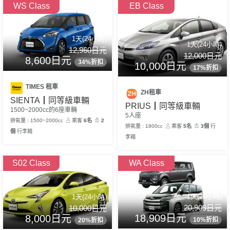
WS Class
EB Class
1天(24小時)
1天(24小時)
12,960日元
12,000日元
8,600日元
34%折扣
10,000日元
17%折扣
TIMES 租車
ZH租車
SIENTA┃同等級車輛
PRIUS┃同等級車輛
1500~2000cc的6座車輛
5人座
排氣量 : 1500~2000cc
乘客
6名
2
排氣量 : 1800cc
乘客
5名
3個
行
個
行李箱
李箱
S02 Class
WA Class
1天(24小時)
1天(24小時)
20,909日元
10,000日元
18,909日元
8,000日元
10%折扣
20%折扣