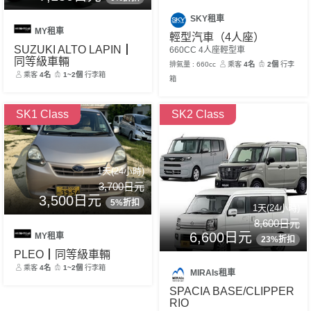
SKY租車
MY租車
輕型汽車（4人座）
SUZUKI ALTO LAPIN┃
660CC 4人座輕型車
同等級車輛
排氣量 : 660cc
乘客
4名
2個
行李
乘客
4名
1~2個
行李箱
箱
SK1 Class
SK2 Class
1天(24小時)
3,700日元
3,500日元
5%折扣
1天(24小時)
8,600日元
6,600日元
MY租車
23%折扣
PLEO┃同等級車輛
乘客
4名
1~2個
行李箱
MIRAIs租車
SPACIA BASE/CLIPPER
RIO