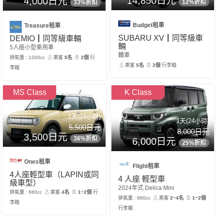
14,850日元
4,000日元
12%折扣
33%折扣
Budget租車
Treasure租車
SUBARU XV┃同等級車
DEMIO┃同等級車輛
輛
5人座小型乘用車
轎車
排氣量 : 1200cc
乘客
5名
2個
行
乘客
5名
2個
行李箱
李箱
MS Class
K Class
1天(24小時)
1天(24小時)
5,500日元
8,000日元
3,500日元
36%折扣
6,000日元
25%折扣
Ones租車
Flight租車
4人座輕型車（LAPIN或同
4 人座 輕型車
級車型）
2024年式 Delica Mini
排氣量 : 660cc
乘客
4名
1~2個
行
排氣量 : 660cc
乘客
2~4名
1~2個
李箱
行李箱