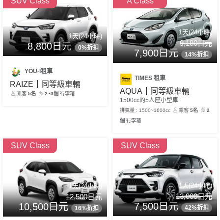
SUV Class
A Class
1天(24小時)
1天(24小時)
9,180日元
8,800日元
0%折扣
7,900日元
14%折扣
YOU·I租車
TIMES 租車
RAIZE┃同等級車輛
AQUA┃同等級車輛
乘客
5名
2~3個
行李箱
1500cc的5人座小型車
排氣量 : 1500~1600cc
乘客
5名
2
個
行李箱
SUV Class
SUV Class
1天(24小時)
1天(24小時)
13,000日元
12,500日元
7,500日元
10,500日元
42%折扣
16%折扣