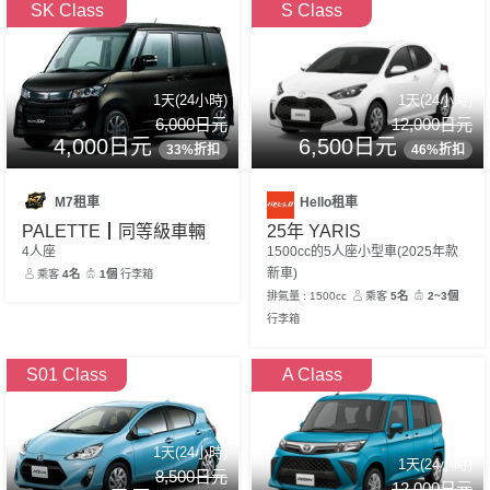
SK Class
S Class
1天(24小時)
1天(24小時)
6,000日元
12,000日元
4,000日元
6,500日元
33%折扣
46%折扣
M7租車
Hello租車
PALETTE┃同等級車輛
25年 YARIS
4人座
1500cc的5人座小型車(2025年款
新車)
乘客
4名
1個
行李箱
排氣量 : 1500cc
乘客
5名
2~3個
行李箱
S01 Class
A Class
1天(24小時)
1天(24小時)
8,500日元
12,000日元