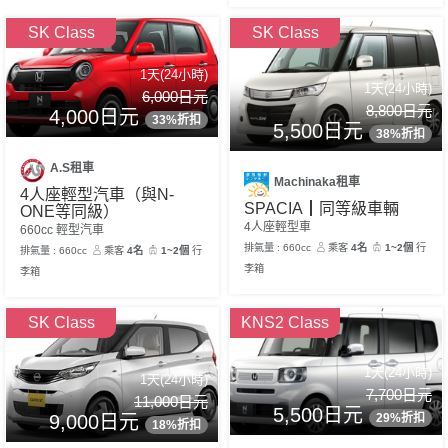
SK Class
SK Class
1天(24小時)
1天(24小時)
6,000日元
8,800日元
4,000日元
33%折扣
5,500日元
38%折扣
A.S租車
Machinaka租車
4人座輕型汽車（與N-
SPACIA┃同等級車輛
ONE等同級）
4人座輕型車
660cc 輕型汽車
排氣量 : 660cc
乘客
4名
1~2個
行
排氣量 : 660cc
乘客
4名
1~2個
行
李箱
李箱
SK Class
KNS2 Class
1天(24小時)
1天(24小時)
7,700日元
11,000日元
5,500日元
29%折扣
9,000日元
18%折扣