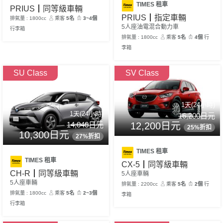
TIMES 租車
PRIUS┃同等級車輛
PRIUS┃指定車輛
排氣量 : 1800cc
乘客
5名
3~4個
5人座油電混合動力車
行李箱
排氣量 : 1800cc
乘客
5名
4個
行
李箱
SU Class
SV Class
1天(24小時)
1天(24小時)
16,200日元
14,040日元
12,200日元
25%折扣
10,300日元
27%折扣
TIMES 租車
TIMES 租車
CX-5┃同等級車輛
CH-R┃同等級車輛
5人座車輛
5人座車輛
排氣量 : 2200cc
乘客
5名
2個
行
排氣量 : 1800cc
乘客
5名
2~3個
李箱
行李箱