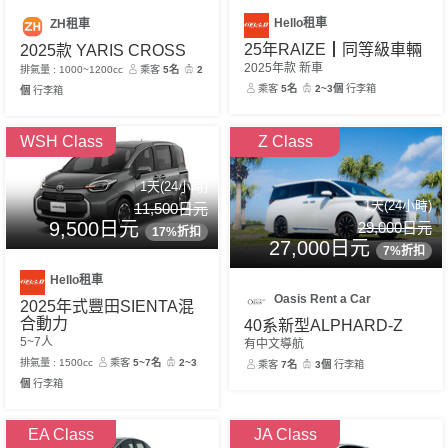
Hello租車
ZH租車
25年RAIZE┃同等級車輛
2025款 YARIS CROSS
2025年款 新車
排氣量 : 1000~1200cc
乘客
5名
2
乘客
5名
2~3個
行李箱
個
行李箱
WSH Class
Z Class
1天(24小時)
1天(24小時)
11,500日元
9,500日元
29,000日元
17%折扣
27,000日元
7%折扣
Hello租車
Oasis Rent a Car
2025年式豐田SIENTA混
合動力
40系新型ALPHARD-Z
5~7人
有中文導航
排氣量 : 1500cc
乘客
5~7名
2~3
乘客
7名
3個
行李箱
個
行李箱
EA Class
JA Class