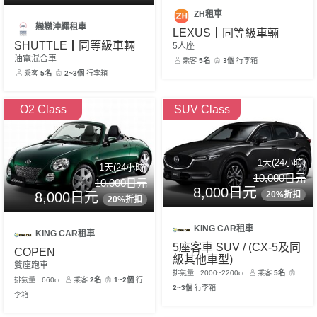
ZH租車
戀戀沖繩租車
LEXUS┃同等級車輛
SHUTTLE┃同等級車輛
5人座
油電混合車
乘客
5名
3個
行李箱
乘客
5名
2~3個
行李箱
O2 Class
SUV Class
1天(24小時)
1天(24小時)
10,000日元
10,000日元
8,000日元
8,000日元
20%折扣
20%折扣
KING CAR租車
KING CAR租車
5座客車 SUV / (CX-5及同
COPEN
級其他車型)
雙座跑車
排氣量 : 2000~2200cc
乘客
5名
排氣量 : 660cc
乘客
2名
1~2個
行
2~3個
行李箱
李箱