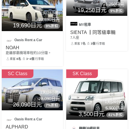
21,250日元
19,250日元
9%折扣
1天(24小時)
21,690日元
19,690日元
MY租車
9%折扣
SIENTA ┃同等級車輛
7人座
Oasis Rent a Car
乘客
7名
3個
行李箱
NOAH
距離那霸機場車程約10分鐘。
乘客
8名
3~4個
行李箱
SC Class
SK Class
1天(24小時)
28,090日元
1天(24小時)
26,090日元
7%折扣
5,900日元
3,500日元
41%折扣
Oasis Rent a Car
ALPHARD
戀戀沖繩租車