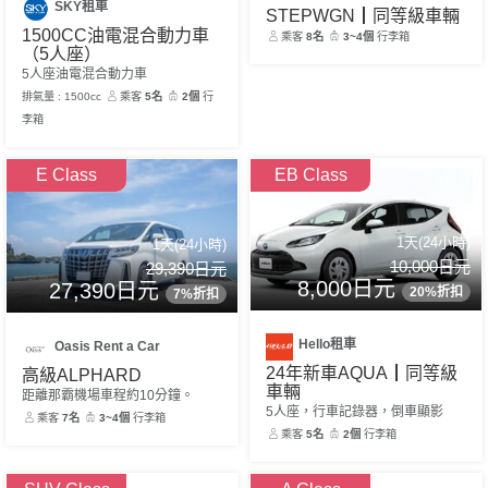
SKY租車
STEPWGN┃同等級車輛
1500CC油電混合動力車
乘客
8名
3~4個
行李箱
（5人座）
5人座油電混合動力車
排氣量 : 1500cc
乘客
5名
2個
行
李箱
E Class
EB Class
1天(24小時)
1天(24小時)
10,000日元
29,390日元
8,000日元
27,390日元
20%折扣
7%折扣
Hello租車
Oasis Rent a Car
24年新車AQUA┃同等級
高級ALPHARD
車輛
距離那霸機場車程約10分鐘。
5人座，行車記錄器，倒車顯影
乘客
7名
3~4個
行李箱
乘客
5名
2個
行李箱