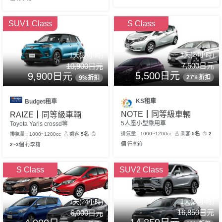
SUV1 Class
S Class
1天(24小時)
1天(24小時)
7,500日元
10,900日元
5,500日元
9,900日元
27%折扣
9%折扣
KS租車
Budget租車
NOTE┃同等級車輛
RAIZE┃同等級車輛
5人座小型乘用車
Toyota Yaris crossd等
排氣量 : 1000~1200cc
乘客
5名
2
排氣量 : 1000~1200cc
乘客
5名
個
行李箱
2~3個
行李箱
S Class
SUV2 Class
1天(24小時)
1天(24小時)
16,850日元
6,000日元