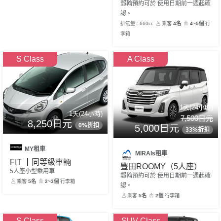
郵輪預約可於 使用日期前一週起確
認。
排氣量 : 660cc
乘客
4名
4~5個
行
李箱
S Class
A Class
1天(24小時)
1天(24小時)
7,500日元
8,250日元
0%折扣
5,000日元
33%折扣
MY租車
MIRAIs租車
FIT ┃同等級車輛
豐田ROOMY（5人座）
5人座小型乘用車
郵輪預約可於 使用日期前一週起確
乘客
5名
2~3個
行李箱
認。
乘客
5名
2個
行李箱
S Class
SUV Class