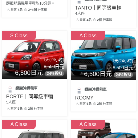
距離那霸機場車程約10分鐘。
TANTO┃同等級車輛
乘客
7名
3~4個
行李箱
4人座
乘客
4名
2個
行李箱
S Class
A Class
1天(24小時)
1天(24小時)
8,500日元
8,500日元
6,500日元
6,500日元
24%折扣
24%折扣
戀戀沖繩租車
戀戀沖繩租車
PORTE┃同等級車輛
ROOMY
5人座
乘客
5名
2個
行李箱
乘客
5名
2個
行李箱
A Class
A Class