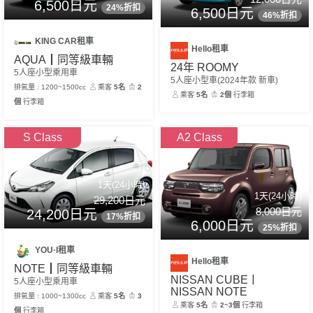
6,500日元
24%折扣
6,500日元
46%折扣
KING CAR租車
Hello租車
AQUA┃同等級車輛
24年 ROOMY
5人座小型乘用車
5人座小型車(2024年款 新車)
排氣量 : 1200~1500cc
乘客
5名
2
乘客
5名
2個
行李箱
個
行李箱
S Class
A2 Class
1天(24小時)
1天(24小時)
29,200日元
8,000日元
24,200日元
17%折扣
6,000日元
25%折扣
YOU·I租車
Hello租車
NOTE┃同等級車輛
NISSAN CUBEㅣ
5人座小型乘用車
NISSAN NOTE
排氣量 : 1000~1300cc
乘客
5名
3
乘客
5名
2~3個
行李箱
個
行李箱