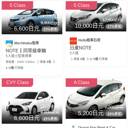
S Class
S Class
1天(24小時)
1天(24小時)
12,000日元
9,900日元
10,000日元
17%折扣
6,600日元
33%折扣
Hello租車石垣
Machinaka租車
日產NOTE
NOTE┃同等級車輛
5人座
5人座小型乘用車
乘客
5名
2~3個
行李箱
排氣量 : 1000~1300cc
乘客
5名
1~2個
行李箱
CVY Class
A Class
1天(24小時)
1天(24小時)
7,200日元
8,800日元
5,200日元
28%折扣
6,600日元
25%折扣
Ocean Star Rent A Car