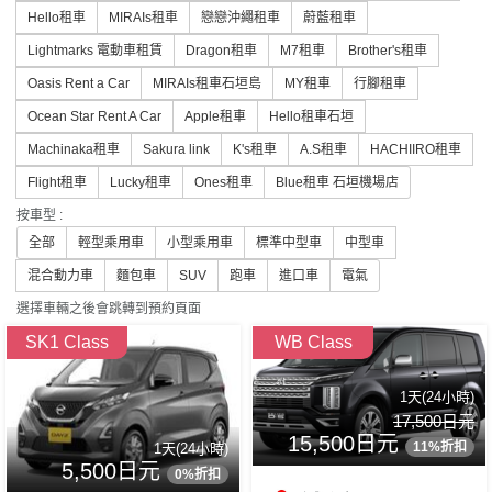
Hello租車
MIRAIs租車
戀戀沖繩租車
蔚藍租車
Lightmarks 電動車租賃
Dragon租車
M7租車
Brother's租車
Oasis Rent a Car
MIRAIs租車石垣島
MY租車
行腳租車
Ocean Star Rent A Car
Apple租車
Hello租車石垣
Machinaka租車
Sakura link
K's租車
A.S租車
HACHIIRO租車
Flight租車
Lucky租車
Ones租車
Blue租車 石垣機場店
按車型 :
全部
輕型乘用車
小型乘用車
標準中型車
中型車
混合動力車
麵包車
SUV
跑車
進口車
電氣
選擇車輛之後會跳轉到預約頁面
SK1 Class
WB Class
1天(24小時)
17,500日元
15,500日元
11%折扣
1天(24小時)
5,500日元
0%折扣