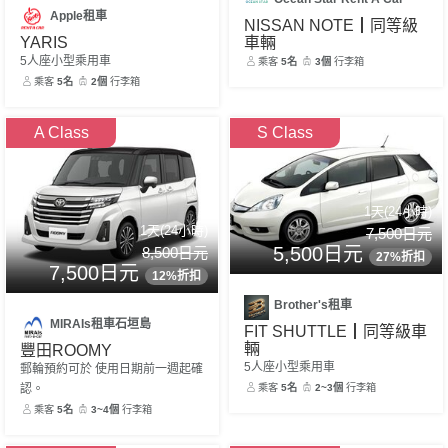
Apple租車
NISSAN NOTE┃同等級
車輛
YARIS
5人座小型乘用車
乘客
5名
3個
行李箱
乘客
5名
2個
行李箱
A Class
S Class
1天(24小時)
1天(24小時)
7,500日元
5,500日元
8,500日元
27%折扣
7,500日元
12%折扣
Brother's租車
MIRAIs租車石垣島
FIT SHUTTLE┃同等級車
輛
豐田ROOMY
5人座小型乘用車
郵輪預約可於 使用日期前一週起確
乘客
5名
2~3個
行李箱
認。
乘客
5名
3~4個
行李箱