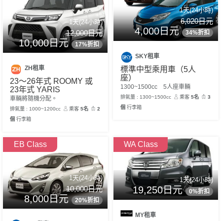
1天(24小時)
6,020日元
1天(24小時)
4,000日元
12,000日元
34%折扣
10,000日元
17%折扣
SKY租車
ZH租車
標準中型乘用車（5人
座）
23～26年式 ROOMY 或
1300~1500cc 5人座車輛
23年式 YARIS
排氣量 : 1300~1500cc
乘客
5名
3
車輛將隨機分配。
個
行李箱
排氣量 : 1000~1200cc
乘客
5名
2
個
行李箱
EB Class
WA Class
1天(24小時)
1天(24小時)
10,000日元
19,250日元
0%折扣
8,000日元
20%折扣
MY租車