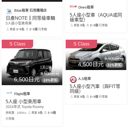
Ones租車
Blue租車 石垣機場店
5人座小型車（AQUA或同
日產NOTE┃同等級車輛
級車型）
5人座小型乘用車
乘客
5名
2~3個
行李箱
乘客
3~5名
2~3個
行李箱
S Class
S Class
1天(24小時)
6,500日元
4,500日元
31%折扣
1天(24小時)
8,500日元
6,500日元
A.S租車
24%折扣
5人座小型汽車（與FIT等
同級）
Flight租車
乘客
5名
2~3個
行李箱
5人座 小型乘用車
2024年式 Toyota Roomy
排氣量 : 1000cc
乘客
5名
2~3個
行李箱