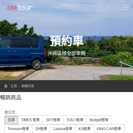
預約車
沖繩區域全部車輛
主頁
車輛列表
暢銷商品
按公司 :
全部
TIMES 租車
SKY租車
YOU·I租車
Budget租車
Treasure租車
ZH租車
Lasima租車
KS租車
KING CAR租車