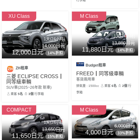
行李箱
XU Class
M Class
1天(24小時)
1天(24小時)
13,880日元
14,000日元
11,880日元
14%折扣
12,000日元
14%折扣
Budget租車
ZH租車
FREED┃同等級車輛
三菱 ECLIPSE CROSS┃
客貨兩用車
同等級車輛
排氣量 : 1500cc
乘客
6名
2個
行
SUV車(2025~26年款 新車)
李箱
乘客
5名
3個
行李箱
COMPACT
M Class
Class
1天(24小時)
1天(24小時)
6,000日元
13,650日元
4,000日元
33%折扣
11,650日元
15%折扣