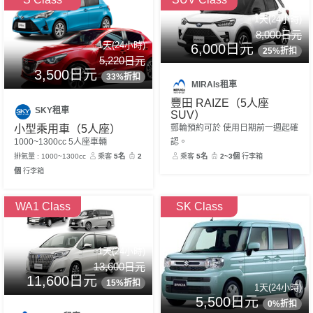
1天(24小時)
8,000日元
1天(24小時)
6,000日元
25%折扣
5,220日元
3,500日元
33%折扣
MIRAIs租車
豐田 RAIZE（5人座
SKY租車
SUV）
小型乘用車（5人座）
郵輪預約可於 使用日期前一週起確
1000~1300cc 5人座車輛
認。
排氣量 : 1000~1300cc
乘客
5名
2
乘客
5名
2~3個
行李箱
個
行李箱
WA1 Class
SK Class
1天(24小時)
13,600日元
11,600日元
15%折扣
1天(24小時)
5,500日元
0%折扣