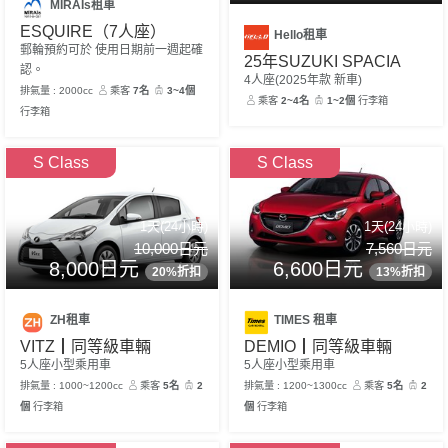
MIRAIs租車
ESQUIRE（7人座）
Hello租車
郵輪預約可於 使用日期前一週起確
25年SUZUKI SPACIA
認。
4人座(2025年款 新車)
排氣量 : 2000cc
乘客
7名
3~4個
乘客
2~4名
1~2個
行李箱
行李箱
S Class
S Class
1天(24小時)
1天(24小時)
10,000日元
7,560日元
8,000日元
6,600日元
20%折扣
13%折扣
ZH租車
TIMES 租車
VITZ┃同等級車輛
DEMIO┃同等級車輛
5人座小型乘用車
5人座小型乘用車
排氣量 : 1000~1200cc
乘客
5名
2
排氣量 : 1200~1300cc
乘客
5名
2
個
行李箱
個
行李箱