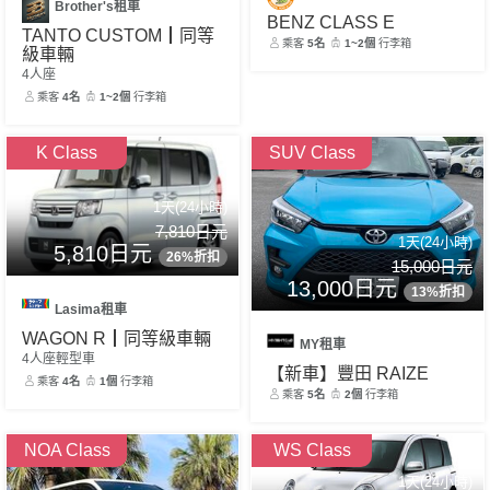
Brother's租車
BENZ CLASS E
TANTO CUSTOM┃同等
乘客
5名
1~2個
行李箱
級車輛
4人座
乘客
4名
1~2個
行李箱
K Class
SUV Class
1天(24小時)
7,810日元
1天(24小時)
5,810日元
26%折扣
15,000日元
13,000日元
13%折扣
Lasima租車
WAGON R┃同等級車輛
MY租車
4人座輕型車
【新車】豐田 RAIZE
乘客
4名
1個
行李箱
乘客
5名
2個
行李箱
NOA Class
WS Class
1天(24小時)