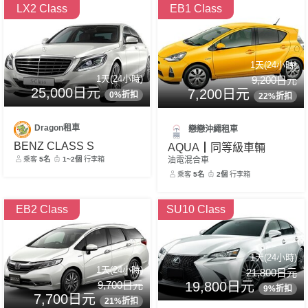
LX2 Class
EB1 Class
1天(24小時)
1天(24小時)
9,200日元
25,000日元
7,200日元
0%折扣
22%折扣
Dragon租車
戀戀沖繩租車
BENZ CLASS S
AQUA┃同等級車輛
乘客
5名
1~2個
行李箱
油電混合車
乘客
5名
2個
行李箱
EB2 Class
SU10 Class
1天(24小時)
1天(24小時)
21,800日元
19,800日元
9,700日元
9%折扣
7,700日元
21%折扣