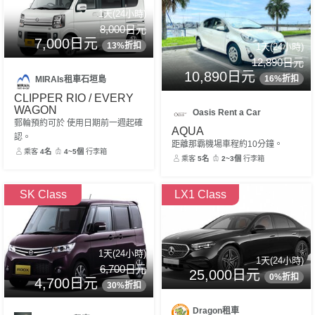
1天(24小時)
8,000日元
7,000日元
13%折扣
1天(24小時)
12,890日元
10,890日元
16%折扣
MIRAIs租車石垣島
CLIPPER RIO / EVERY
WAGON
Oasis Rent a Car
郵輪預約可於 使用日期前一週起確
AQUA
認。
距離那霸機場車程約10分鐘。
乘客
4名
4~5個
行李箱
乘客
5名
2~3個
行李箱
SK Class
LX1 Class
1天(24小時)
1天(24小時)
6,700日元
25,000日元
0%折扣
4,700日元
30%折扣
Dragon租車