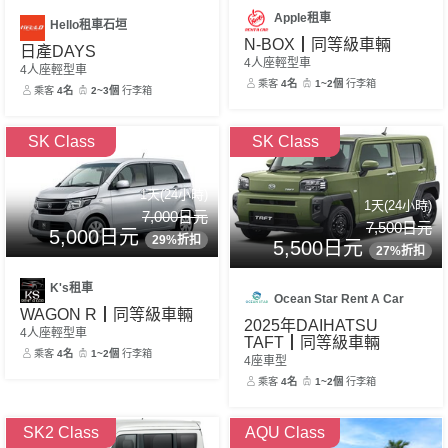
Apple租車
Hello租車石垣
N-BOX┃同等級車輛
日產DAYS
4人座輕型車
4人座輕型車
乘客
4名
1~2個
行李箱
乘客
4名
2~3個
行李箱
SK Class
SK Class
1天(24小時)
1天(24小時)
7,000日元
7,500日元
5,000日元
29%折扣
5,500日元
27%折扣
K's租車
Ocean Star Rent A Car
WAGON R┃同等級車輛
2025年DAIHATSU
4人座輕型車
TAFT┃同等級車輛
乘客
4名
1~2個
行李箱
4座車型
乘客
4名
1~2個
行李箱
SK2 Class
AQU Class