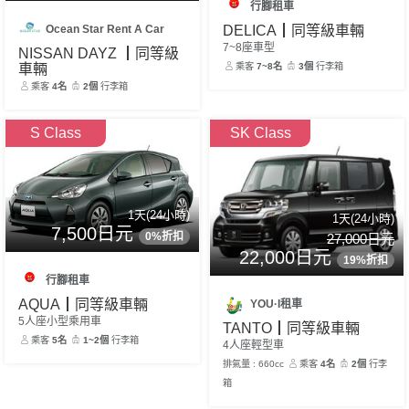
行腳租車
Ocean Star Rent A Car
DELICA┃同等級車輛
7~8座車型
NISSAN DAYZ ┃同等級
車輛
乘客
7~8名
3個
行李箱
乘客
4名
2個
行李箱
S Class
SK Class
1天(24小時)
1天(24小時)
7,500日元
0%折扣
27,000日元
22,000日元
19%折扣
行腳租車
AQUA┃同等級車輛
YOU·I租車
5人座小型乘用車
TANTO┃同等級車輛
乘客
5名
1~2個
行李箱
4人座輕型車
排氣量 : 660cc
乘客
4名
2個
行李
箱