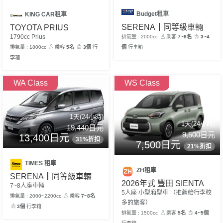
Budget租車
KING CAR租車
SERENA┃同等級車輛
TOYOTA PRIUS
1790cc Prius
排氣量 : 2000cc
乘客
7~8名
3~4
個
行李箱
排氣量 : 1800cc
乘客
5名
3個
行
李箱
WA Class
WS Class
1天(24小時)
1天(24小時)
19,440日元
9,500日元
13,400日元
31%折扣
7,500日元
21%折扣
TIMES 租車
ZH租車
SERENA┃同等級車輛
2026年式 豐田 SIENTA
7~8人座車輛
5人座 小型廂型車 （推薦給行李較
排氣量 : 2000~2200cc
乘客
7~8名
多的旅客）
3個
行李箱
排氣量 : 1500cc
乘客
5名
4~5個