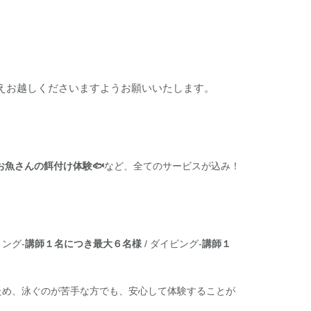
。
えお越しくださいますようお願いいたします。
お魚さんの餌付け体験🐟
など、全てのサービスが込み！
ング-
講師１名につき最大６名様
/ ダイビング-
講師１
ため、泳ぐのが苦手な方でも、安心して体験することが