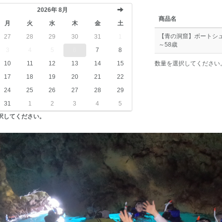
2026年 8月
商品名
月
火
水
木
金
土
次
【青の洞窟】ボートシ
27
28
29
30
31
1
～58歳
3
4
5
6
7
8
へ
10
11
12
13
14
15
数量を選択してください
17
18
19
20
21
22
24
25
26
27
28
29
31
1
2
3
4
5
択してください。