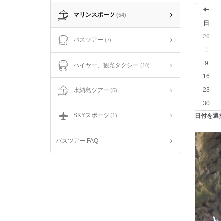
マリンスポーツ
(54)
日
前
26
バスツアー
(7)
2
へ
9
ハイヤー、観光タクシー
(10)
16
23
水納島ツアー
(5)
30
SKYスポーツ
(1)
日付を選
バスツアー FAQ