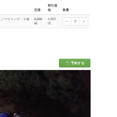
割引価
定価
格
数量
ュノーケリング：５歳
5,000
4,900
円
円
。
予約する