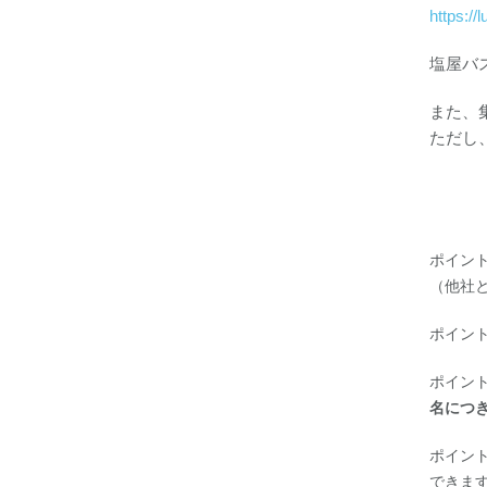
https://
塩屋バ
また、
ただし
ポイン
（他社
ポイン
ポイン
名につ
ポイン
できま