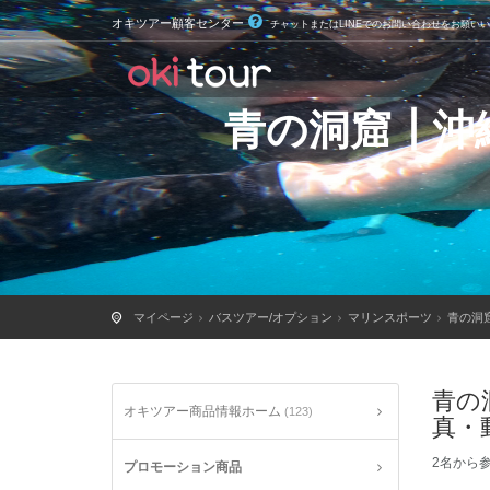
オキツアー顧客センター
チャットまたはLINEでのお問い合わせをお願い
青の洞窟┃沖
マイページ
バスツアー/オプション
マリンスポーツ
青の洞
青の
オキツアー商品情報ホーム
(123)
真・
2名から
プロモーション商品