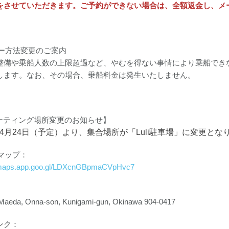
をさせていただきます。ご予約ができない場合は、全額返金し、メ
アー方法変更のご案内
整備や乗船人数の上限超過など、やむを得ない事情により乗船でき
します。なお、その場合、乗船料金は発生いたしません。
ミーティング場所変更のお知らせ】
6年4月24日（予定）より、集合場所が「Luli駐車場」に変更とな
eマップ：
//maps.app.goo.gl/LDXcnGBpmaCVpHvc7
Maeda, Onna-son, Kunigami-gun, Okinawa 904-0417
ンク：