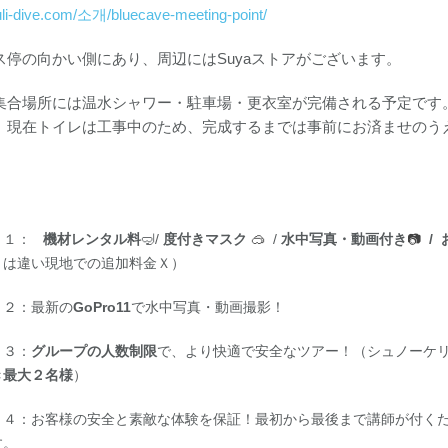
luli-dive.com/소개/bluecave-meeting-point/
ス停の向かい側にあり、周辺にはSuyaストアがございます。
集合場所には温水シャワー・駐車場・更衣室が完備される予定です
、現在トイレは工事中のため、完成するまでは事前にお済ませのう
ト１：
機材レンタル料
🤿/
度付きマスク
🥽
/
水中写真・動画付き
📷
/ 
とは違い現地での追加料金Ｘ）
ト２：最新の
GoPro11
で水中写真・動画撮影！
ト３：
グループの人数制限
で、より快適で安全なツアー！（シュノーケリ
き最大２名様
）
ト４：お客様の安全と素敵な体験を保証！最初から最後まで講師が付く
す。