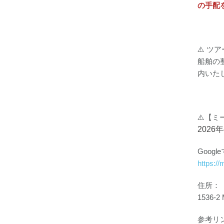
の手配
⚠️ ツ
船舶の
内いた
⚠️【
202
Googl
https:
住所：
1536-2 
参考リ