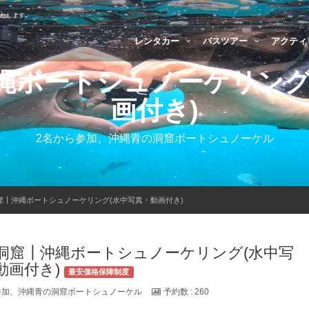
いたします。
レンタカー
バスツアー
アクティ
縄ボートシュノーケリング
画付き)
2名から参加、沖縄青の洞窟ボートシュノーケル
窟┃沖縄ボートシュノーケリング(水中写真・動画付き)
洞窟┃沖縄ボートシュノーケリング(水中写
動画付き)
最安価格保障制度
参加、沖縄青の洞窟ボートシュノーケル
予約数 : 260