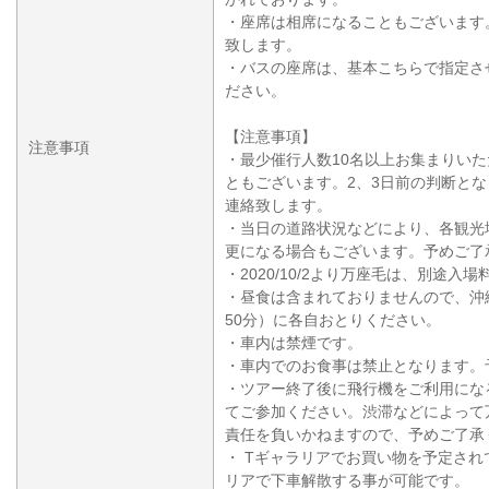
・座席は相席になることもございます
致します。
・バスの座席は、基本こちらで指定さ
ださい。
【注意事項】
注意事項
・最少催行人数10名以上お集まりい
ともございます。2、3日前の判断と
連絡致します。
・当日の道路状況などにより、各観光
更になる場合もございます。予めご了
・2020/10/2より万座毛は、別途入
・昼食は含まれておりませんので、沖
50分）に各自おとりください。
・車内は禁煙です。
・車内でのお食事は禁止となります。
・ツアー終了後に飛行機をご利用にな
てご参加ください。渋滞などによって
責任を負いかねますので、予めご了承
・ Tギャラリアでお買い物を予定され
リアで下車解散する事が可能です。