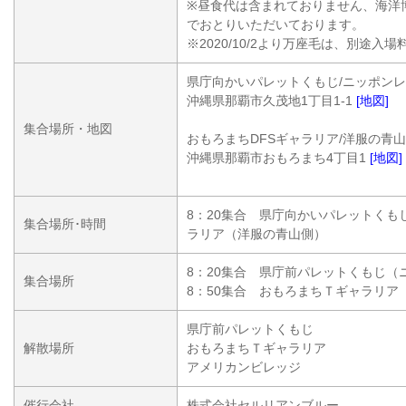
※昼食代は含まれておりません、海洋
でおとりいただいております。
※2020/10/2より万座毛は、別途入
県庁向かいパレットくもじ/ニッポン
沖縄県那覇市久茂地1丁目1-1
[地図]
集合場所・地図
おもろまちDFSギャラリア/洋服の青
沖縄県那覇市おもろまち4丁目1
[地図]
8：20集合 県庁向かいパレットくも
集合場所･時間
ラリア（洋服の青山側）
8：20集合 県庁前パレットくもじ（
集合場所
8：50集合 おもろまちＴギャラリア
県庁前パレットくもじ
解散場所
おもろまちＴギャラリア
アメリカンビレッジ
催行会社
株式会社セルリアンブルー