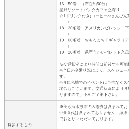
16：50着 （滞在約50分）
星野リゾートバンタカフェ立寄り
☆1ドリンク付き(コーヒーorさんぴん
↓
18：20頃着 アメリカンビレッジ 
↓
19：00頃着 おもろまちＴギャラリ
↓
19：20頃着 県庁向かいパレット久
※交通状況により時間は前後する可能
※当日の交通状況により、スケジュー
す。
※各観光地でのイベントは予告なくス
場合もございます。交通状況により各
りますので、予めご了承下さい。
※美ら海水族館の入場券は含まれてお
※昼食代は含まれておりません、海洋
でおとりいただいております。
持参するもの