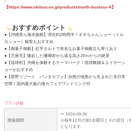
↓
【https://www.okitour.co.jp/products/north-bustour-A】
おすすめポイント
●【沖縄美ら海水族館】滞在約2時間半！オキちゃんショー（イル
カショー）観覧もおすすめ
●【御菓子御殿】紅芋タルトで有名なお菓子御殿立ち寄りあり
●【万座毛】隆起した珊瑚岩から成る高さ20ｍからの絶景
●【琉球村】沖縄を体験するテーマパーク！琉球舞踊＆エイサーシ
ョーがおすすめ
●【星野リゾート バンタカフェ】自然の地形から生まれた非日常
空間！国内最大級の海カフェでワンドリンク付
プラン詳細
〜 2024-09-30
開催期間
※毎年12月の第1水曜日とその翌日
となります。