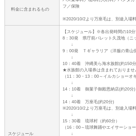
フ／保険
料金に含まれるもの
※2020/10/2より万座毛は、別途入
【スケジュール】※各出発時間の10分
8：30発 県庁前パレット久茂地（ニ
↓
9：00発 Ｔギャラリア（洋服の青山
↓
10：40着 沖縄美ら海水族館(約150分
★水族館の入場券は含まれておりませ
（11：30・13：00～イルカショー
↓
14：10着 御菓子御殿恩納店(約20分)
↓
14：40着 万座毛(約20分)
※2020/10/2より万座毛は、別途入
↓
15：30着 琉球村（約60分）
（16：00～琉球舞踊やエイサーショ
スケジュール
↓