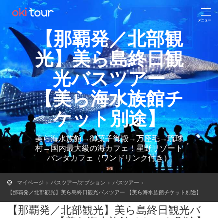
【那覇発／北部観
光】美ら島終日観
光バスツアー
【美ら海水族館チ
ケット別途】
美ら海水族館→御菓子御殿→万座毛→琉球
村→国内最大級の海カフェ！星野リゾート
バンタカフェ（ワンドリンク付き）
マイページ
バスツアー/オプション
バスツアー
【那覇発／北部観光】美ら島終日観光バスツアー 【美ら海水族館チケット別途】
【那覇発／北部観光】美ら島終日観光バ