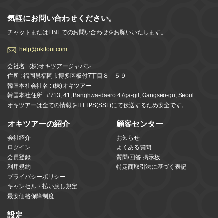
気軽にお問い合わせください。
チャットまたはLINEでのお問い合わせをお願いいたします。
help@okitour.com
会社名 : (株)オキツアージャパン
住所 : 福岡県福岡市博多区板付7丁目８－５９
韓国本社会社名 : (株)オキツアー
韓国本社住所 : #713, 41, Banghwa-daero 47ga-gil, Gangseo-gu, Seoul
オキツアーは全ての情報をHTTPS(SSL)にて伝送するため安全です。
オキツアーの紹介
顧客センター
会社紹介
お知らせ
ログイン
よくある質問
会員登録
質問/回答 掲示板
利用規約
特定商取引法に基づく表記
プライバシーポリシー
キャンセル・払い戻し規定
最安価格保障制度
設定