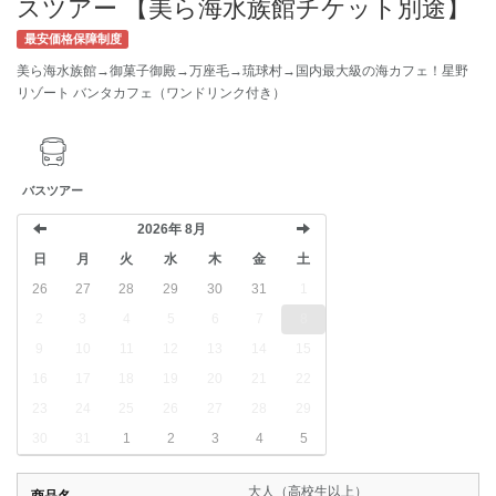
スツアー 【美ら海水族館チケット別途】
最安価格保障制度
美ら海水族館→御菓子御殿→万座毛→琉球村→国内最大級の海カフェ！星野
リゾート バンタカフェ（ワンドリンク付き）
バスツアー
2026年 8月
日
月
火
水
木
金
土
前へ
次へ
26
27
28
29
30
31
1
2
3
4
5
6
7
8
9
10
11
12
13
14
15
16
17
18
19
20
21
22
23
24
25
26
27
28
29
30
31
1
2
3
4
5
大人（高校生以上）