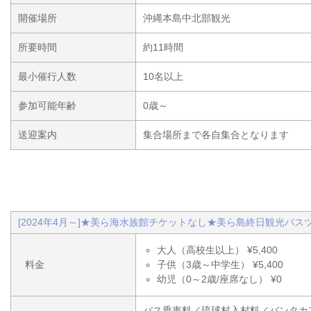
開催場所
沖縄本島中北部観光
所要時間
約11時間
最小催行人数
10名以上
参加可能年齢
0歳～
送迎案内
集合場所まで各自集合となります
[2024年4月～]★美ら海水族館チケットなし★美ら島終日観光バスツ
大人（高校生以上） ¥5,400
料金
子供（3歳～中学生） ¥5,400
幼児（0～2歳/座席なし） ¥0
バス乗車料／琉球村入村料／バンタカ