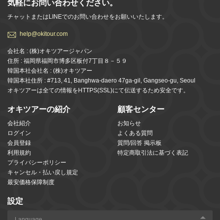
気軽にお問い合わせください。
チャットまたはLINEでのお問い合わせをお願いいたします。
help@okitour.com
会社名 : (株)オキツアージャパン
住所 : 福岡県福岡市博多区板付7丁目８－５９
韓国本社会社名 : (株)オキツアー
韓国本社住所 : #713, 41, Banghwa-daero 47ga-gil, Gangseo-gu, Seoul
オキツアーは全ての情報をHTTPS(SSL)にて伝送するため安全です。
オキツアーの紹介
顧客センター
会社紹介
お知らせ
ログイン
よくある質問
会員登録
質問/回答 掲示板
利用規約
特定商取引法に基づく表記
プライバシーポリシー
キャンセル・払い戻し規定
最安価格保障制度
設定