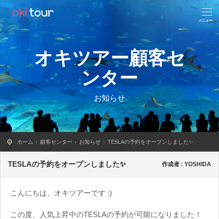
オキツアー顧客セ
ンター
お知らせ
ホーム
顧客センター
お知らせ
TESLAの予約をオープンしました✨
TESLAの予約をオープンしました✨
作成者 : YOSHIDA
こんにちは、オキツアーです :)
この度、人気上昇中のTESLAの予約が可能になりました！