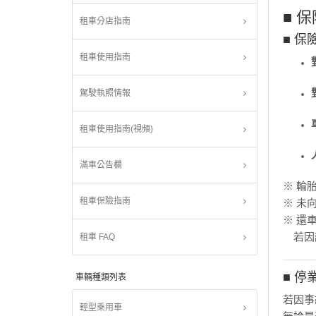
■ 
租車分店指南
■ 保
租車使用指南
駕駛執照情報
租車使用指南(視頻)
滿車公告欄
※ 輪
租車保險指南
※ 未
※ 還
若因誤
租車 FAQ
■ 停業
車輛種類列表
若因事
輕型乘用車