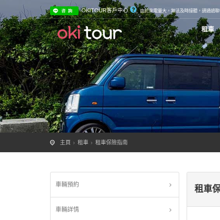
OKITOUR客戶中心
由於來電量大，無法及時接聽，請通過聊天
租車
主頁
租車
租車保險指南
車輛預約
租車
車輛詳情