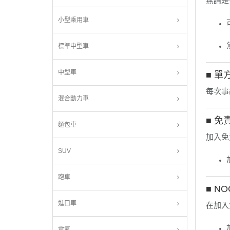
無論是
小型乘用車
標準中型車
中型車
■ 單
每次事故
混合動力車
■ 免
麵包車
加入免
SUV
跑車
■ 
進口車
在加入
電氣